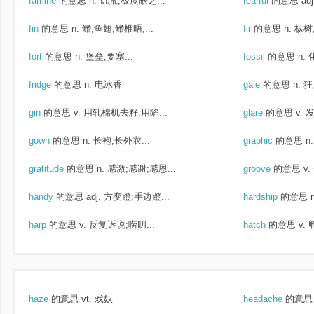
famine
的意思
n. 饥荒;极度缺乏...
fearful
的意思
ad
fin
的意思
n. 鳍;鱼翅;鳍椎晤;...
fir
的意思
n. 枞树
fort
的意思
n. 堡垒;要塞...
fossil
的意思
n.
fridge
的意思
n. 电冰香
gale
的意思
n. 
gin
的意思
v. 用轧棉机去籽;用陷...
glare
的意思
v. 
gown
的意思
n. 长袍;长外衣...
graphic
的意思
n
gratitude
的意思
n. 感激;感谢;感恩...
groove
的意思
v.
handy
的意思
adj. 方变蹬;手边蹬...
hardship
的意思
harp
的意思
v. 反复诉说;唠叨...
hatch
的意思
v.
haze
的意思
vt. 戏奴
headache
的意思