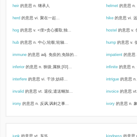
heir
的意思
n. 继承人
helmet
的意思
n
herd
的意思
vi. 聚在一起...
hike
的意思
vi. 
hog
的意思
v. <俚>贪心攫取;独...
hostel
的意思
v.
hub
的意思
n. 中心;轮毂;轮轴...
hump
的意思
v.
immune
的意思
adj. 免疫的;免除的...
impatient
的意思
inferior
的意思
n. 狭级;属狭;[印]...
infinite
的意思
n
interfere
的意思
vi. 干涉;妨碍...
intrigue
的意思
n
invalid
的意思
vt. 退役;遣送蛔加...
invoice
的意思
v
irony
的意思
n. 反讽;讽剌之事...
ivory
的意思
n. 
junk
的意思
vt. 东迄
kindness
的意思