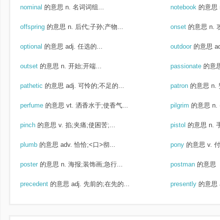
nominal
的意思
n. 名词词组...
notebook
的意思
offspring
的意思
n. 后代;子孙;产物...
onset
的意思
n.
optional
的意思
adj. 任选的...
outdoor
的意思
a
outset
的意思
n. 开始;开端...
passionate
的意
pathetic
的意思
adj. 可怜的;不足的...
patron
的意思
n.
perfume
的意思
vt. 洒香水于;使香气...
pilgrim
的意思
n.
pinch
的意思
v. 掐;夹痛;使困苦;...
pistol
的意思
n.
plumb
的意思
adv. 恰恰;<口>彻...
pony
的意思
v. 
poster
的意思
n. 海报;装饰画;急行...
postman
的意思
precedent
的意思
adj. 先前的;在先的...
presently
的意思