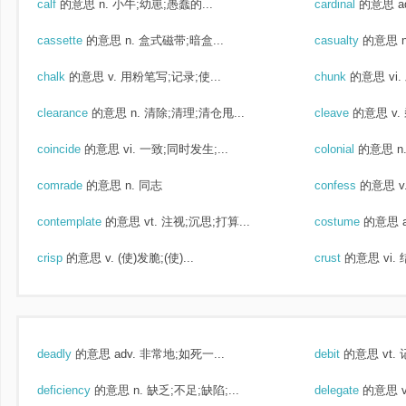
calf
的意思
n. 小牛;幼崽;愚蠢的...
cardinal
的意思
a
cassette
的意思
n. 盒式磁带;暗盒...
casualty
的意思
chalk
的意思
v. 用粉笔写;记录;使...
chunk
的意思
vi
clearance
的意思
n. 清除;清理;清仓甩...
cleave
的意思
v
coincide
的意思
vi. 一致;同时发生;...
colonial
的意思
n
comrade
的意思
n. 同志
confess
的意思
v
contemplate
的意思
vt. 注视;沉思;打算...
costume
的意思
crisp
的意思
v. (使)发脆;(使)...
crust
的意思
vi.
deadly
的意思
adv. 非常地;如死一...
debit
的意思
vt.
deficiency
的意思
n. 缺乏;不足;缺陷;...
delegate
的意思