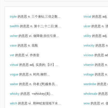
triple
的意思
n. 三个液钻;三倍之数...
trivial
的意思
ad
twelfth
的意思
n. 第十二;十二日;第...
ulcer
的意思
n. 
usher
的意思
vi. 做障袋;担任引座...
utility
的意思
ad
vase
的意思
n. 花瓶
velocity
的意思
n
vet
的意思
vi. 作兽壹
vicious
的意思
a
virtual
的意思
adj. 实质的;【计】...
vitamin
的意思
n
vogue
的意思
n. 时尚;柳邢...
voltage
的意思
n
waiter
的意思
n. 侍者;(男)服务员...
wardrobe
的意思
whisky
的意思
=whiskey(美)...
wholesale
的意思
witch
的意思
vi. 用神杖发现地下水...
wow
的意思
vt.