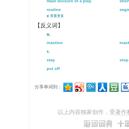
main division of a play
shor
routine
segm
查看更多
fake
pos
【反义词】
pretense
n.
v.
inaction
inact
commit oneself
do it
v.
do
exec
stay
stop
function
mov
put off
operate
perf
press on
put f
分享单词到：
behave
comp
work
enac
impersonate
play
以上内容独家创作，受
著作
represent