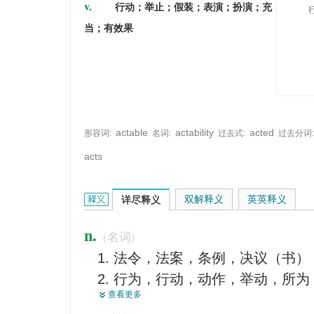
v.
行动；举止；假装；表演；扮演；充
当；有效果
actable
actability
acted
形容词:
名词:
过去式:
过去分词:
acts
act的英文翻译是什么意思，词典释义与在线翻译：
双解释义
英英释义
详尽释义
n.
(名词)
法令，法案，条例，决议（书）
行为，行动，动作，举动，所为
查看更多
（简短的）节目