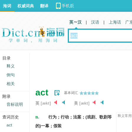
海词
权威词典
翻译
英 汉
|
汉语
|
上海话
广
目录
释义
例句
相关
act
基本词汇
附录
英
[ækt]
美
[ækt]
音标说明
n.
释义常用
查词历史
行为；行动；法案；(戏剧、歌剧等
act
的)一幕；假装