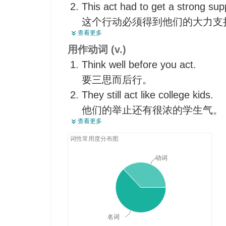
This act had to get a strong su
这个行动必须得到他们的大力支
查看更多
In 1601, Parliament passed an a
用作动词 (v.)
provide the poor with more jobs.
Think well before you act.
1601年,国会通过了一项旨在
要三思而后行。
的法案。
They still act like college kids.
Don't take her seriously--it's all 
他们的举止还有很浓的学生气。
别跟她认真--完全是装腔作势。
查看更多
John's been acting very strangely
近来约翰的行为怪得很。
词性常用度分布图
I decided to act dumb.
动词
我决定装哑。
Act interested even if you're bor
即使你觉得厌烦，也假装有兴趣
Now let's act out the model dial
名词