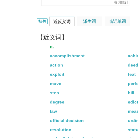
现在让我们表演一下示范对话。
海词统计
She plans to act Lady Macbeth 
她计划在夏季剧团中扮演马克白
act的相关资料：
派生词
临近单词
近反义词
I volunteered to act as chauffeur
【近义词】
我自愿充当汽车司机.
n.
Alcohol acts on the nervous sys
accomplishment
achi
酒精对神经系统有影响。
action
dee
exploit
feat
move
perf
step
bill
degree
edic
law
meas
official decision
ordi
resolution
stat