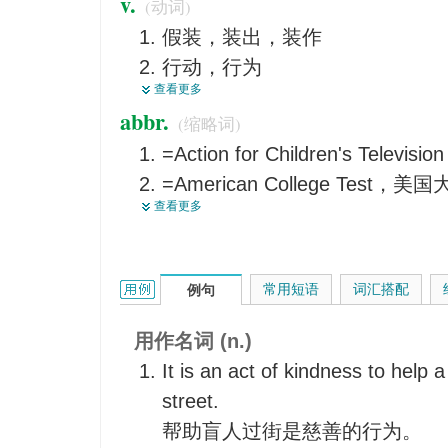
v.
(动词)
<口>装腔作势
假装，装出，装作
【戏】（常大写）幕，一幕
行动，行为
段
查看更多
表演，演戏，当演员
学位论文答辩
abbr.
(缩略词)
起（某种）作用，见效，生效，
假装
=Action for Children's Tel
饰，扮演（角色），充当
=American College Test，
举止与…相称 ，表现
查看更多
=Australian Capital Terr
做，做事
=Association of Classroo
用作，干
协会
学，仿效
act的用法和样例：
常用短语
词汇搭配
例句
尽职责
下判决
用作名词 (n.)
实行，实施
It is an act of kindness to help 
激励，驱使
street.
帮助盲人过街是慈善的行为。