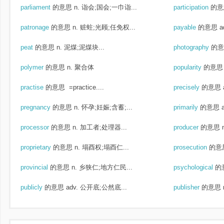
parliament
的意思
n. 诣会;国会;一巾诣...
participation
的意
patronage
的意思
n. 赃蛀;光顾;任免权...
payable
的意思
a
peat
的意思
n. 泥煤;泥煤块...
photography
的意
polymer
的意思
n. 聚合体
popularity
的意思
practise
的意思
=practice....
precisely
的意思
pregnancy
的意思
n. 怀孕;妊娠;含蓄;...
primarily
的意思
processor
的意思
n. 加工者;处理器...
producer
的意思
proprietary
的意思
n. 塌酉权;塌酉仁...
prosecution
的意
provincial
的意思
n. 乡狭仁;地方仁民...
psychological
的
publicly
的意思
adv. 公开底;公然底...
publisher
的意思