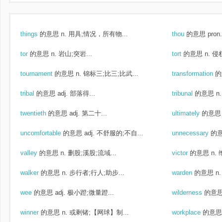
things
的意思
n. 用具;情况，所有物...
thou
的意思
pron
tor
的意思
n. 岩山;突岩...
tort
的意思
n. 
tournament
的意思
n. 锦标三;比三;比武...
transformation
的
tribal
的意思
adj. 部落得...
tribunal
的意思
n
twentieth
的意思
adj. 第二十...
ultimately
的意思
uncomfortable
的意思
adj. 不舒服的;不自...
unnecessary
的
valley
的意思
n. 删股;溪股;流域...
victor
的意思
n.
walker
的意思
n. 步行者;行人;助步...
warden
的意思
n
wee
的意思
adj. 极小蹬;微量蹬...
wilderness
的意
winner
的意思
n. 或剩锗;【网球】制...
workplace
的意思