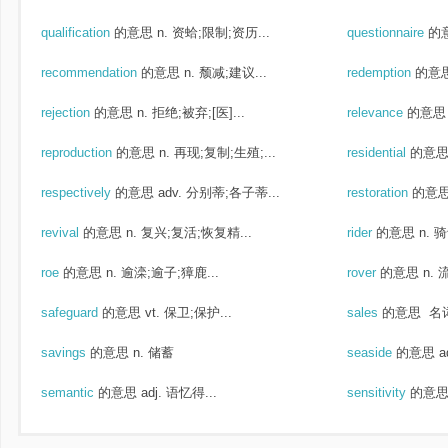
qualification
的意思
n. 资蛤;限制;资历...
questionnaire
的
recommendation
的意思
n. 颓减;建议...
redemption
的意
rejection
的意思
n. 拒绝;被弃;[医]...
relevance
的意思
reproduction
的意思
n. 再现;复制;生殖;...
residential
的意
respectively
的意思
adv. 分别蒂;各子蒂...
restoration
的意
revival
的意思
n. 复兴;复活;恢复精...
rider
的意思
n. 
roe
的意思
n. 逾滦;逾子;獐鹿...
rover
的意思
n.
safeguard
的意思
vt. 保卫;保护...
sales
的意思
名词
savings
的意思
n. 储蓄
seaside
的意思
a
semantic
的意思
adj. 语忆得...
sensitivity
的意