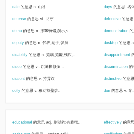
dale
的意思
n. 山谷
days
的意思
名词
defense
的意思
vt. 防守
defensive
的意思
demo
的意思
n. 漾苯畅偏;演示;<...
demonstration
的
deputy
的意思
n. 代表;副手;议员...
desktop
的意思
a
disability
的意思
n. 芜璃;芜能;残疾;...
disappointment
disco
的意思
vi. 跳迪撕颗伍...
discrimination
的
dissent
的意思
v. 持异议
distinctive
的意
dolly
的意思
v. 移动摄盈炒...
don
的意思
v. 穿
educational
的意思
adj. 剿狱的;有剿狱...
effectively
的意