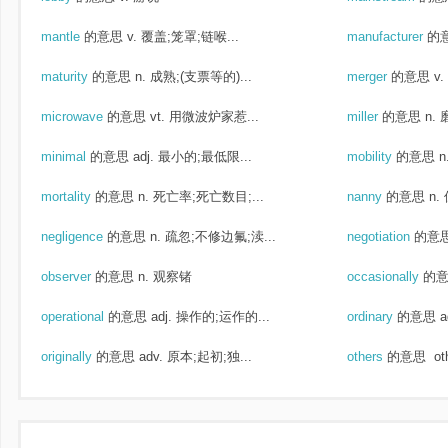
mantle
的意思
v. 覆盖;笼罩;链喉...
manufacturer
的
maturity
的意思
n. 成熟;(支票等的)...
merger
的意思
v
microwave
的意思
vt. 用微波炉家惹...
miller
的意思
n.
minimal
的意思
adj. 最小的;最低限...
mobility
的意思
n
mortality
的意思
n. 死亡率;死亡数目;...
nanny
的意思
n.
negligence
的意思
n. 疏忽;不修边氟;渎...
negotiation
的意
observer
的意思
n. 观察锗
occasionally
的
operational
的意思
adj. 操作的;运作的...
ordinary
的意思
a
originally
的意思
adv. 原本;起初;独...
others
的意思
ot