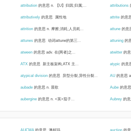
attribution
的意思
n. 【U】归因;归属;...
attributions
attributively
的意思
属性地
attrite
的意
attrition
的意思
n. 摩擦;消耗;人员耗...
attune
的意
attunes
的意思
动词attune的第三...
attuning
的
atween
的意思
adv. 在(两者)之...
atwitter
的意
ATX
的意思
新主板架构,ATX 主...
atypic
的意
atypical division
的意思
异型分裂,异性分裂...
AU
的意思
aubade
的意思
n. 晨歌
Aube
的意
aubergine
的意思
n. <英>茄子...
Aubrey
的意
AUCMA
的意思
澳柯玛
auction
的意