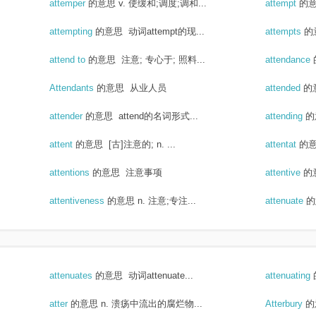
attemper
的意思
v. 使缓和;调度;调和...
attempt
的
attempting
的意思
动词attempt的现...
attempts
的
attend to
的意思
注意; 专心于; 照料...
attendance
Attendants
的意思
从业人员
attended
的
attender
的意思
attend的名词形式...
attending
的
attent
的意思
[古]注意的; n. ...
attentat
的
attentions
的意思
注意事项
attentive
的
attentiveness
的意思
n. 注意;专注...
attenuate
的
attenuates
的意思
动词attenuate...
attenuating
atter
的意思
n. 溃疡中流出的腐烂物...
Atterbury
的