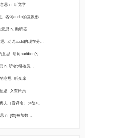
意思
n. 听觉学
思
名词audio的复数形...
的意思
n. 助听器
意思
动词audit的现在分...
的意思
动词audition的...
思
n. 听者;稽核员...
的意思
听众席
意思
女查帐员
奥夫（音译名）;<德>...
思
n. [数]被加数...