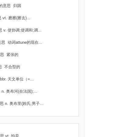
的意思
归因
思
vt. 磨擦(擦去)...
思
v. 使协调;使调和;调...
意思
动词attune的现在...
思
紧张的
思
不合型的
abbr. 天文单位（=...
思
n. 奥布河(在法国);...
思
n. 奥布里(姓氏;男子...
思
vt. 拍卖