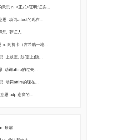
的意思
n. <正式>证明;证实...
意思
动词attest的现在...
意思
荐证人
思
n. 阿提卡（古希腊一地...
思
上鼓室, 鼓(室上)隐...
思
动词attire的过去...
思
动词attire的现在...
的意思
adj. 态度的...
n. 废屑