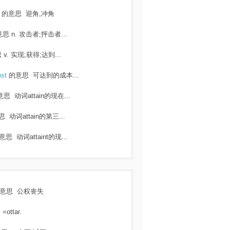
e
的意思
迎角,冲角
意思
n. 攻击者;抨击者...
思
v. 实现;获得;达到...
ost
的意思
可达到的成本...
意思
动词attain的现在...
思
动词attain的第三...
意思
动词attaint的现...
意思
公权丧失
=ottar.