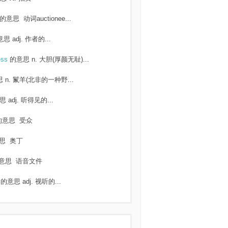
的意思
动词auctionee...
意思
adj. 作者的...
ess
的意思
n. 大胆(厚颜无耻)...
思
n. 鬣羊(北非的一种野...
思
adj. 听得见的...
的意思
受众
思
奥丁
意思
语音文件
l
的意思
adj. 视听的...