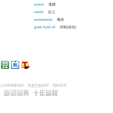
arrest
逮捕
catch
赶上
summarize
概述
grab hold of
控制(抓住)
detention
滞留
incarceration
下狱
robbery
抢劫
web
网
collar
衣领
nail
钉子
occupy
占用
上内容独家创作，受
著作权
保护，侵权必究
appropriate
适当的
conquer
征服
captivate
迷住
trance
【C】昏睡状态...