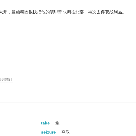
大开，曼施泰因很快把他的装甲部队调往北部，再次去俘获战利品。
海词统计
take
拿
seizure
夺取