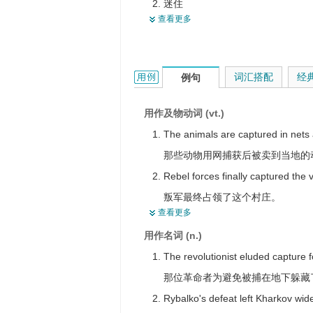
迷住
吸引
查看更多
拍摄
俘虏，捕获物，捕获品
获得，得到，获致 ，赢得，争得
记录，留存
留存，记录
【原子能】俘获
capture的用法和样例：
词汇搭配
经
例句
占领，夺得，攻夺，夺取，用武力
掳掠，掠夺
引起（注意、想像、兴趣）
活捉，就擒
用作及物动词 (vt.)
取
The animals are captured in nets 
接收
那些动物用网捕获后被卖到当地的
表达
Rebel forces finally captured the v
叛军最终占领了这个村庄。
查看更多
The company looks forward to ca
用作名词 (n.)
该公司期待获得加拿大市场。
The revolutionist eluded capture 
The novel captured the imaginati
那位革命者为避免被捕在地下躲藏
这部小说引起了千万读者的想象。
Rybalko's defeat left Kharkov wid
He captured a baby's smile in his