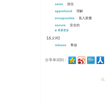
seize
抓住
apprehend
理解
encapsulate
装入胶囊
secure
安全的
查看更多
imprisonment
【U】监禁
【反义词】
apprehension
理解
release
释放
internment
拘禁
win
赢
分享单词到：
corral
畜栏
enslave
使做奴隶
acquisition
获得
以
enamor
迷住
bewitch
蛊惑
enamour
迷住
fascinate
使 ... 入迷