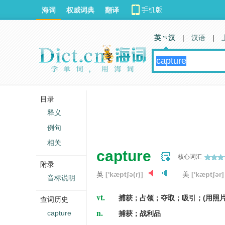
海词
权威词典
翻译
英 汉
|
汉语
|
目录
释义
例句
相关
capture
核心词汇
附录
英
['kæptʃə(r)]
美
['kæptʃər]
音标说明
vt.
捕获；占领；夺取；吸引；(用照片
查词历史
n.
capture
捕获；战利品