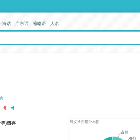
上海话
广东话
缩略语
人名
释义常用度分布图
等)留存
占领
夺取