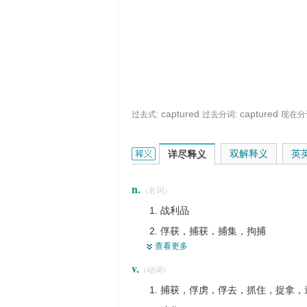
captured
captured
过去式:
过去分词:
现在分
capture的英文翻译是什么意思，词典
双解释义
英
详尽释义
n.
(名词)
战利品
俘获，捕获，捕集，拘捕
查看更多
占领，夺得
v.
(动词)
获得
捕获，俘虏，俘去，抓住，捉拿，
奖品