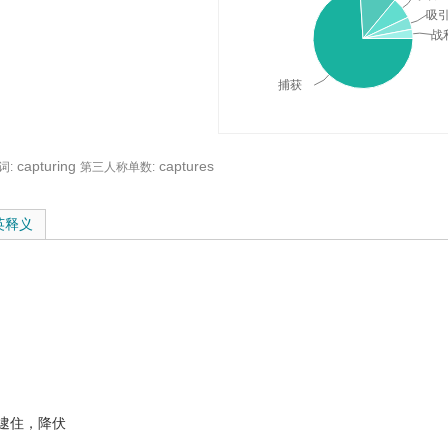
吸
战
捕获
capturing
captures
词:
第三人称单数:
释义与在线翻译：
英释义
逮住，降伏