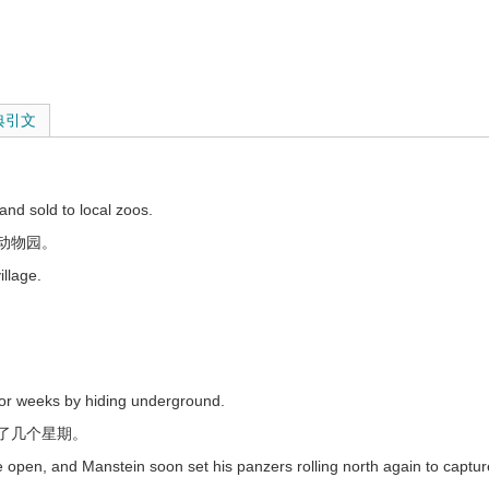
典引文
攻取 ，攻占
and sold to local zoos.
动物园。
illage.
pturing the Canadian market.
for weeks by hiding underground.
on of thousands of readers.
了几个星期。
e open, and Manstein soon set his panzers rolling north again to captur
 photograph.