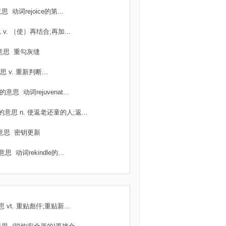
意思
动词rejoice的第...
思
v. （使）再结合;再加...
意思
重勾灰缝
思
v. 重新判断...
的意思
动词rejuvenat...
的意思
n. 使返老还童的人;返...
意思
密钥更新
意思
动词rekindle的...
思
vt. 重贴彪仟;重贴新...