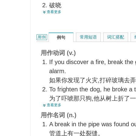
破晓
使破产
查看更多
破裂
中断，切断，中止
休息，课间休息
兑开
折断
冲破
break的用法和样例：
常用短语
词汇搭配
例句
裂缝
闯入
越狱
使垮掉，垮掉
用作动词 (v.)
中断，断绝，绝裂
制服
If you discover a fire, break the
骤变
使放弃习惯
alarm.
<口>机会
强行逃脱
如果你发现了火灾,打碎玻璃去
好运
突然发生
To frighten the dog, he broke a 
逃亡
突然传出
为了吓唬那只狗,他从树上折了
一次连续得分
查看更多
折断，打断
What shocked the workers was 
【网】发球一方输掉的发球局
用作名词 (n.)
散开
his promise.
破损
A break in the pipe was found ou
划分
工人们感到震惊的是,老板竟然
管道上有一处裂缝。
突破
The spy had finally broken the 