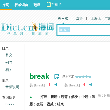
海词
权威词典
翻译
英 汉
|
汉语
|
上海话
广
目录
释义
例句
相关
break
基本词汇
附录
英
[breɪk]
美
[breɪk]
音标说明
v.
释义常用
打碎；折断；违背；解决；中断；透
查词历史
break
露；变弱；锐减；结束