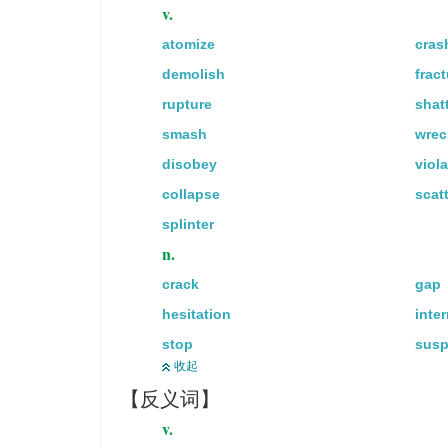
v.
atomize
cras
demolish
fract
rupture
shat
smash
wrec
disobey
viola
collapse
scat
splinter
n.
crack
gap
hesitation
inte
stop
susp
收起
【反义词】
v.