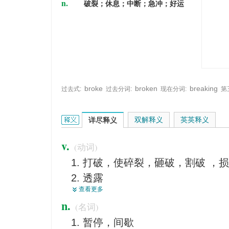
n.
破裂；休息；中断；急冲；好运
broke
broken
breaking
过去式:
过去分词:
现在分词:
第
break的英文翻译是什么意思，词典释义与在线翻译
双解释义
英英释义
详尽释义
v.
(动词)
打破，使碎裂，砸破，割破 ，
透露
查看更多
违反，背弃
n.
(名词)
说出
暂停，间歇
破晓