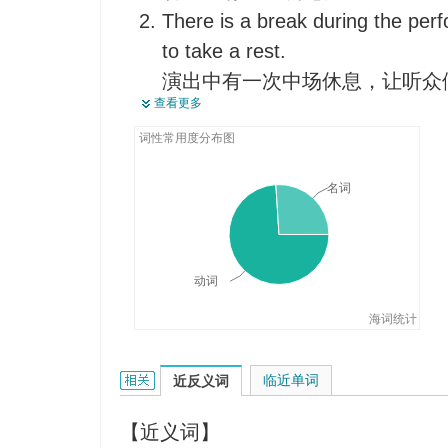
There is a break during the per
突变
那个间谍最终破译了密码。
to take a rest.
逐步崩溃，土崩瓦解
One hates to break with an old f
演出中有一次中场休息，让听众
分裂
人都不喜欢跟老朋友绝交。
查看更多
The audience certainly want the
使流血
When she went to break the new
without commercial breaks.
词性常用度分布图
稍停
Emma found her quite unperturb
观众们当然想看没有插商业广告
可是,当爱玛委婉地把这个消息透
名词
The dog made a break toward th
特并没有因此感到不安。
狗向田野冲去
Their good cheer broke after re
He finally got the big break in lif
他们的热诚在接二连三的挫折之
动词
他一生中最后走了好运。
Stock prices broke when the fi
海词统计
layoffs.
当公司突然宣布裁员时，股票价
break的相关资料：
临近单词
近反义词
The cold spell broke yesterday.
寒流昨天就结束了
【近义词】