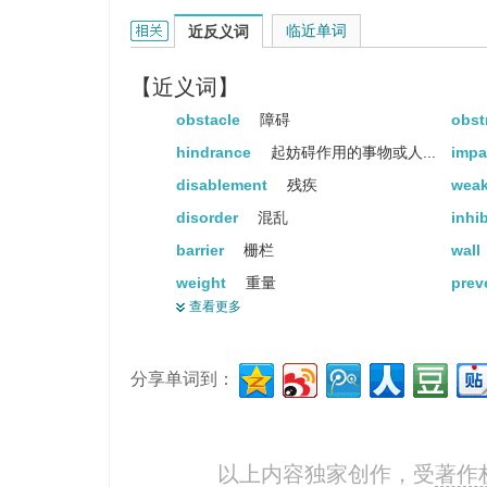
impediment的相关资料：
临近单词
近反义词
【近义词】
obstacle
障碍
obst
hindrance
起妨碍作用的事物或人...
impa
disablement
残疾
wea
disorder
混乱
inhi
barrier
栅栏
wall
weight
重量
prev
查看更多
hurdle
栏干
dike
crossing
人行横道
hol
分享单词到：
block
街区
emb
let
让
dra
impedimenta
妨碍行进的重负...
balk
以上内容独家创作，受
著作
hinderance
阻碍
dete