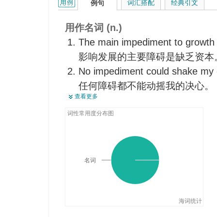
impediment的用法和样例：
词汇搭配
经典引文
例句
【律】缔结合同的法定障碍
干扰
用作名词 (n.)
拦住
The main impediment to growth is
吃力
影响发展的主要障碍是缺乏资本
行李
No impediment could shake my 
妨碍、阻碍某事物进展或活动的
任何障碍都不能动摇我的决心。
查看更多
War is one of the greatest imp
progress.
词性常用度分布图
战争是人类进步的最大阻碍之一
By much pains, the orator over
in his speech.
名词
这位演说家用苦练的方法克服了
It's difficult to understand him
impediment.
海词统计
他的话很难听懂,因为他讲话口