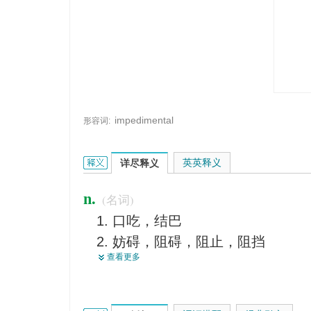
impedimental
形容词:
impediment的英文翻译是什么意思，词典释义与在
英英释义
详尽释义
n.
(名词)
口吃，结巴
妨碍，阻碍，阻止，阻挡
查看更多
障碍（物）
（身体上的）残疾，缺陷
【律】合法婚姻的障碍