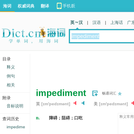
海词
权威词典
翻译
英 汉
|
汉语
|
上海话
广
目录
释义
例句
相关
impediment
畅通词汇
附录
英
[ɪm'pedɪmənt]
美
[ɪm'pedɪmənt]
音标说明
n.
释义常用
障碍；阻碍；口吃
查词历史
impedime