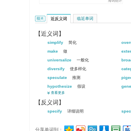
海词统计
generalize的相关资料：
临近单词
近反义词
【近义词】
simplify
简化
over
make
做
ext
universalize
一般化
bro
diversify
使多样化
cate
speculate
推测
pige
hypothesize
假设
gene
查看更多
a
英语字母表的第一个字母...
infe
【反义词】
popular
受欢迎的
com
specify
详细说明
spec
in
在 ... 里
spe
vague
不明确的
impr
分享单词到：
statement
陈述
ter