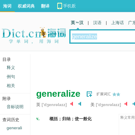
海词
权威词典
翻译
英 汉
|
汉语
|
上海话
广
目录
释义
例句
相关
generalize
扩展词汇
附录
英
['dʒenrəlaɪz]
美
['dʒenrəlaɪz]
音标说明
v.
释义常用
概括；归纳；使一般化
查词历史
generali