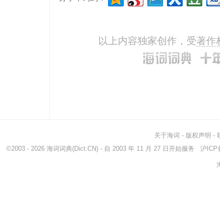
sweeping
扫除
gene
be
有
thin
以上内容独家创作，受
著作
draw
拖
gene
generalise
使一般化
vulg
popularise
使大众化
vulg
popularize
普及
extr
关于海词
-
版权声明
-
©2003 - 2026
海词词典
(Dict.CN) - 自 2003 年 11 月 27 日开始服务
沪ICP备