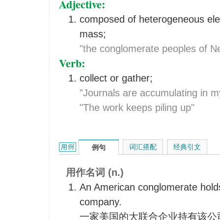
Adjective:
composed of heterogeneous ele
mass;
"the conglomerate peoples of N
Verb:
collect or gather;
"Journals are accumulating in my
"The work keeps piling up"
conglomerate的用法和样例：
词汇搭配
经典引文
例句
用作名词 (n.)
An American conglomerate holds
company.
一家美国的大联合企业持有该公