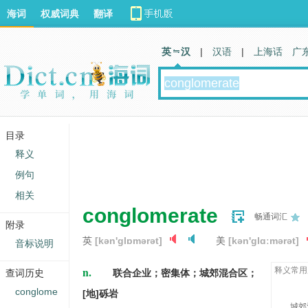
海词
权威词典
翻译
英 汉
|
汉语
|
上海话
广
目录
释义
例句
相关
conglomerate
畅通词汇
附录
英
[kən'ɡlɒmərət]
美
[kən'ɡlɑːmərət]
音标说明
n.
释义常用
查词历史
联合企业；密集体；城郊混合区；
conglome
[地]砾岩
城郊