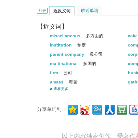
conglomerate的相关资料：
临近单词
近反义词
【近义词】
miscellaneous
多方面的
cak
institution
制定
com
parent company
母公司
corp
multinational
多国的
com
firm
公司
bus
amass
积聚
gath
查看更多
empire
帝国
cum
pile up
堆积
accu
分享单词到：
pudding stone
[地]布丁岩
以上内容独家创作，受
著作