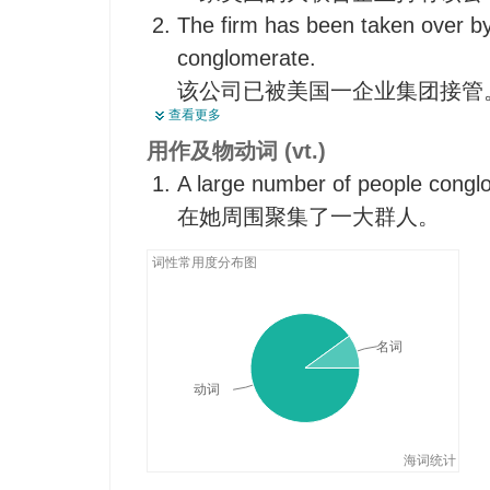
The firm has been taken over b
conglomerate.
该公司已被美国一企业集团接管
查看更多
The house was a conglomerate of
用作及物动词 (vt.)
这幢房子是多种建筑风格的综合
A large number of people congl
Sandstone and conglomerate are
在她周围聚集了一大群人。
equivalent of sand and gravel.
砂岩和砾岩分别是砂和砾石固结
词性常用度分布图
名词
动词
海词统计