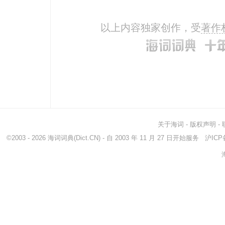
wear
磨损
cum
以上内容独家创作，受
著作
crush
压碎
sup
overcharge
讨价过高
over
fag
(尤英）苦工...
exh
tax
税
bre
hamper
妨碍
wea
overwhelm
打击
over
load
负荷
surc
关于海词
-
版权声明
-
pain
痛苦
aggr
©2003 - 2026
海词词典
(Dict.CN) - 自 2003 年 11 月 27 日开始服务
沪ICP备
sadden
(使)黯淡
dispi
grieve
使伤心
disc
overmaster
压倒
deje
dash
猛冲
embi
dishearten
使沮丧
over