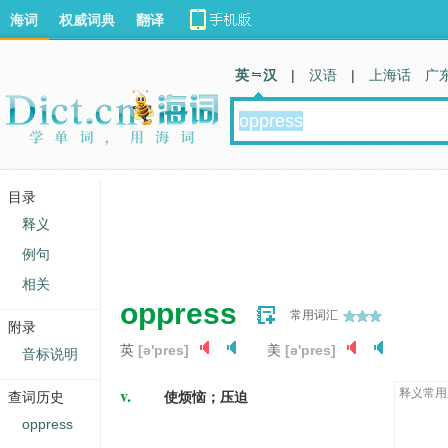
海词
权威词典
翻译
英 汉
|
汉语
|
上海话
广
目录
释义
例句
相关
oppress
常用词汇
附录
英
[ə'pres]
美
[ə'pres]
音标说明
v.
释义常用
查词历史
使烦恼；压迫
oppress