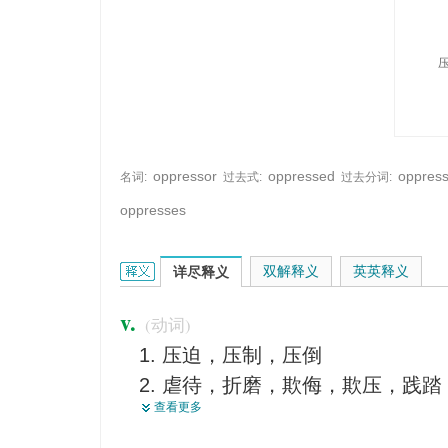
oppressor
oppressed
oppres
名词:
过去式:
过去分词:
oppresses
oppress的英文翻译是什么意思，词典释义与在线翻
双解释义
英英释义
详尽释义
v.
(动词)
压迫，压制，压倒
虐待，折磨，欺侮，欺压，践踏
查看更多
<废>镇压，征服
使...感到压抑，使...感到沉