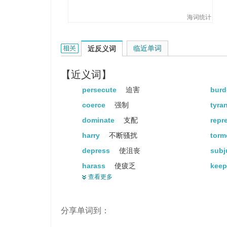
海词统计
oppress的相关资料：
临近单词
近反义词
【近义词】
persecute
迫害
bur
coerce
强制
tyra
dominate
支配
repr
harry
不断骚扰
torm
depress
使沮丧
subj
harass
使疲乏
kee
查看更多
afflict
使苦恼
wor
distress
不幸
sadd
分享单词到：
weigh
衡量
ove
press
按
task