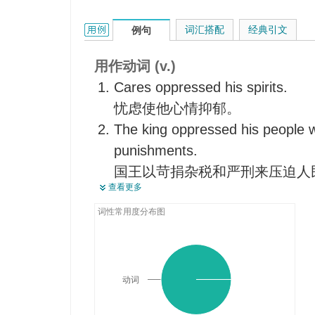
使意气消沉，使气馁，使无精神
oppress的用法和样例：
词汇搭配
经典引文
例句
使（心情）折磨，使烦恼
使...感到应接不暇
用作动词 (v.)
<废>压碎，挤压
Cares oppressed his spirits.
忧虑使他心情抑郁。
The king oppressed his people wi
punishments.
国王以苛捐杂税和严刑来压迫人
查看更多
Free governments do not oppress
other free nations.
词性常用度分布图
自由政府不会压迫其人民或者攻
动词