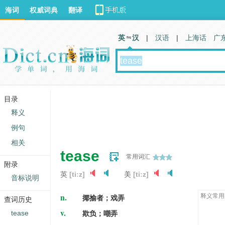
海词
权威词典
翻译
英 汉
|
汉语
|
上海话
广
目录
释义
例句
相关
tease
常用词汇
附录
英
[tiːz]
美
[tiːz]
音标说明
n.
释义常用
揶揄者；戏弄
查词历史
v.
tease
欺负；嘲弄