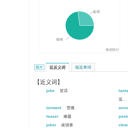
名词
动词
海词统计
tease的相关资料：
临近单词
近反义词
【近义词】
joke
笑话
tant
逗...
torment
苦痛
ann
teaser
难题
pest
joker
诙谐者
clo