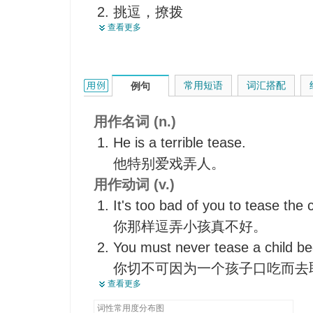
挑逗，撩拨
激起好奇心的广告
查看更多
哄，强求，缠扰
梳理（毛、麻等）
<主美>回梳，逆梳
tease的用法和样例：
常用短语
词汇搭配
例句
切取供显微镜检用
【纺】给织物起绒，给织物拉毛
用作名词 (n.)
He is a terrible tease.
他特别爱戏弄人。
用作动词 (v.)
It's too bad of you to tease the ch
你那样逗弄小孩真不好。
You must never tease a child be
你切不可因为一个孩子口吃而去
查看更多
Don't take it seriously. He's only
别把它当真，他只不过是在开玩
词性常用度分布图