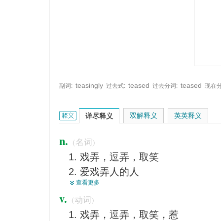
teasingly
teased
teased
副词:
过去式:
过去分词:
现在分
tease的英文翻译是什么意思，词典释义与在线翻译
双解释义
英英释义
详尽释义
n.
(名词)
戏弄，逗弄，取笑
爱戏弄人的人
查看更多
缠绕者（尤指小孩）
v.
(动词)
<口>（挑逗他人又不给予性满
戏弄，逗弄，取笑，惹
<俚>钱