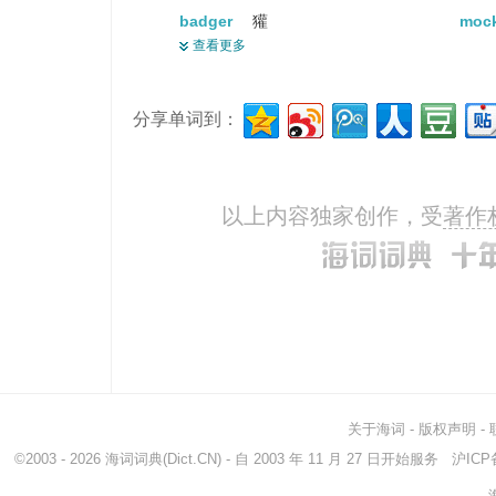
badger
獾
moc
查看更多
tormenter
折磨者
hara
laugh
发笑
bant
分享单词到：
jest
说笑
moc
bother
烦扰
vex
arouse
叫醒
bait
以上内容独家创作，受
著作
ride
骑
roas
kid
小孩
play
bully
欺凌弱小者
ann
prickteaser
卖弄风情的女子...
fluff
minx
顽皮的女孩
razz
vamp
鞋面
loo
teasing
戏弄的
cod
关于海词
-
版权声明
-
rally
集会
car
©2003 - 2026
海词词典
(Dict.CN) - 自 2003 年 11 月 27 日开始服务
沪ICP备
flirt
调情的人
bele