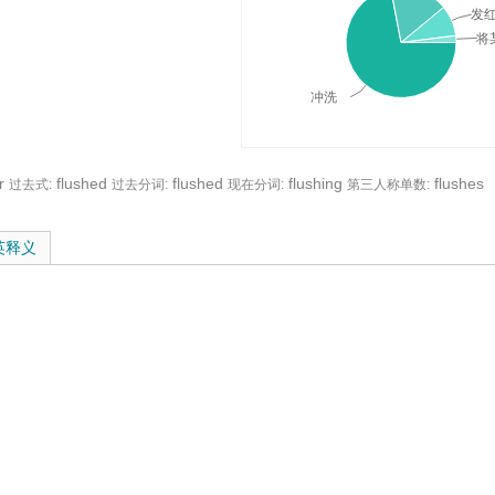
发
将
冲洗
r
flushed
flushed
flushing
flushes
过去式:
过去分词:
现在分词:
第三人称单数:
与在线翻译：
英释义