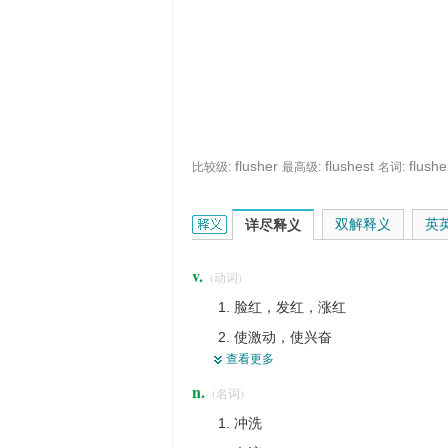
flusher
flushest
flushe
比较级:
最高级:
名词:
flush的英文翻译是什么意思，词典释义
双解释义
英
详尽释义
v.
(动词)
脸红，发红，涨红
使激动，使兴奋
查看更多
涌，涌流，奔流，泛滥
n.
(名词)
使注满；淹没
冲洗
使得意