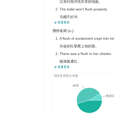
父亲叫我冲洗车库的地板。
The toilet won't flush properly.
马桶不好冲。
查看更多
Don't forget to flush the toilet afte
用作名词 (n.)
用完厕所,不要忘了冲。
A flush of excitement crept into hi
Mary flushed crimson with embar
兴奋的红晕爬上他的脸。
玛丽羞得脸红了。
There was a flush in her cheeks.
She began to flush with excitemen
她满脸通红。
她由于激动脸开始发红。
查看更多
The maid gave the floor a flush.
词性常用度分布图
女佣冲洗了地板。
The pipe is blocked; give it a good
动词
这根管子堵塞了，好好地冲一冲。
形容
I had a flush to win the card game
我用一手同花顺赢了这把牌。