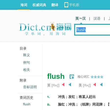
海词
权威词典
翻译
英 汉
|
汉语
|
目录
释义
例句
相关
flush
核心词汇
附录
英
[flʌʃ]
美
[flʌʃ]
音标说明
v.
冲洗；发红；将某人赶出
查词历史
n.
flush
脸红；冲洗；（纸牌）同花牌；【