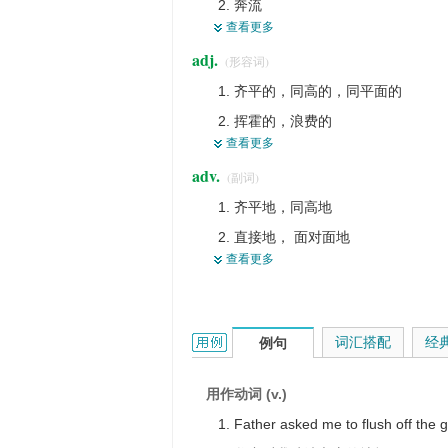
奔流
被冲洗
查看更多
涨水
绽出新芽
adj.
(形容词)
旺盛，生气勃勃，蓬勃的生长
使发红，使涨红，使脸红
齐平的，同高的，同平面的
激动，兴奋，得意
使（鸟）惊飞
挥霍的，浪费的
红光，红晕
强行赶出，把驱赶出来
查看更多
泛滥的，注满的
嫩芽，嫩草
突然发红， 发亮
adv.
(副词)
大量的，充足的，丰富的
【牌】(一手)同花牌
使发亮
齐平地，同高地
紧接的
水车排出的水
弄平，嵌平
直接地， 面对面地
生气勃勃的，精力充沛的，有生气
飞起
使齐平
查看更多
严丝合缝地， 贴合无缝地
血色红润的
一阵子飞起的鸟群
使暴露
对准地
富裕的，有钱的
赶鸟
用水冲洗，冲洗，冲干净
羞涩地
【印】左面每行排齐的，没有缩排
【医】 潮红
惊起，惊飞
flush的用法和样例：
词汇搭配
经
例句
正直地
赶鸟
用作动词 (v.)
Father asked me to flush off the g