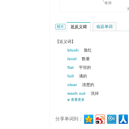
名词
flush的相关资料：
临近单词
近反义词
【近义词】
blush
脸红
level
数量
flat
平坦的
full
满的
clear
清楚的
wash out
洗掉
查看更多
high colour
深色
ruddiness
红色
分享单词到：
chase
追捕
plane
飞机