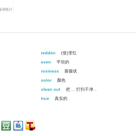
海词统计
redden
(使)变红
even
平坦的
rosiness
蔷薇状
color
颜色
clean out
把 ... 打扫干净...
true
真实的
redness
发红
rush
冲
pale
苍白的
smooth
光滑的