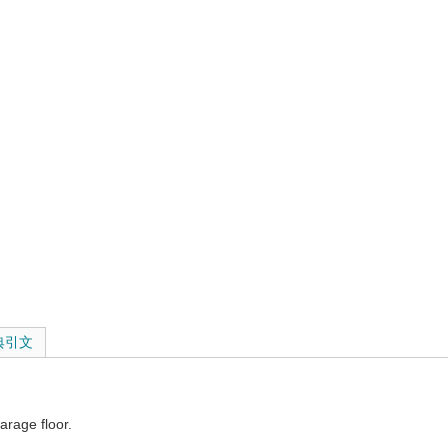
的
的
典引文
arage floor.