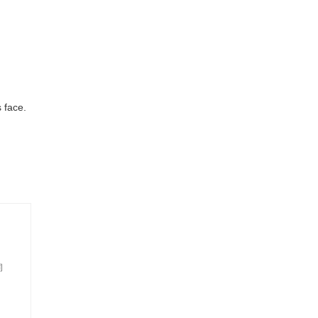
r use.
s face.
rassment.
t.
 flush.
词
.