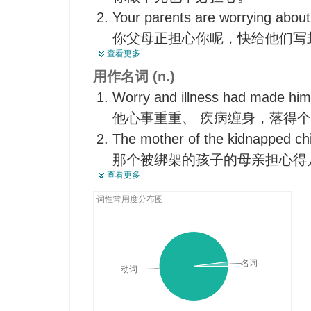
died.
Your parents are worrying about
他妻子死了
你父母正担心你呢，快给他们写
Don't worry me with your compla
查看更多
There's nothing to worry about.
不要老是抱怨,搞得我不太平。
用作名词 (n.)
没什么可担心的。
Worry and illness had made him
Don't worry about that mark, it wi
他心事重重、 疾病缠身，落得
不要为那个污渍操心，那是可以
The mother of the kidnapped chi
那个被绑架的孩子的母亲担心得
查看更多
He's been a source of discord a
他成为不和和烦恼的根源。
词性常用度分布图
He have a lot of financial worry
他现在有很多财务上的烦恼事。
That car has caused me no end 
名词
动词
那辆汽车给我带来了无穷的烦恼
My chief worry is that he doesn'