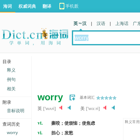
海词
权威词典
翻译
英 汉
|
汉语
|
上海话
广
目录
释义
例句
相关
worry
基本词汇
附录
英
['wʌri]
美
['wɜːri]
音标说明
vt.
释义常用
撕咬；使烦恼；使焦虑
查词历史
vi.
worry
担心；发愁