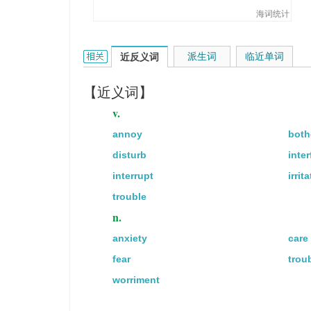
我的主要忧虑是他没有经验。
海词统计
Her tender looks seemed to smo
她的温柔的神情似乎消除了他的
worry的相关资料：
派生词
临近单词
近反义词
【近义词】
v.
annoy
both
disturb
inter
interrupt
irrita
trouble
n.
anxiety
care
fear
trou
worriment