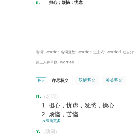
n.
担心；烦恼；忧虑
worrier
worries
worried
名词:
名词复数:
过去式:
过去分
worries
第三人称单数:
worry的英文翻译是什么意思，词典释义与在线翻译
双解释义
英英释义
详尽释义
n.
(名词)
担心，忧虑，发愁，操心
烦恼，苦恼
查看更多
焦虑，不安，焦心
v.
(动词)
令人担忧的事，让人发愁的事，