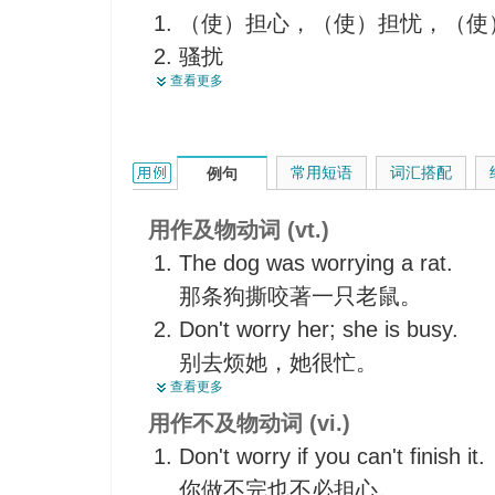
（使）担心，（使）担忧，（使
猎狗咬住猎获物
骚扰
苦恼的根源
查看更多
使不安宁，（使）焦虑不安
麻烦，难题
折磨，咬着折磨
令人忧伤的人
啮碎，撕咬
worry的用法和样例：
常用短语
词汇搭配
例句
别担心，不必发愁，没关系
咬
用作及物动词 (vt.)
摇晃
The dog was worrying a rat.
撕扯，拉扯
那条狗撕咬著一只老鼠。
思考（解决办法）
Don't worry her; she is busy.
反覆拨弄
别去烦她，她很忙。
为…发愁，使伤脑筋
查看更多
The noise doesn't seem to worr
攻击
用作不及物动词 (vi.)
这种嘈声好像并不影响他们。
熬过，即使再困难也要度过
Don't worry if you can't finish it.
What worries me is how he will 
你做不完也不必担心。