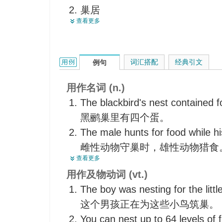
巢居
一伙
查看更多
伏窝
隐蔽处
相互套叠
巢窟
使入巢
掩体
nest的用法和样例：
词汇搭配
经典引文
例句
为…筑巢
一群
把（物件）按大小顺序套叠在一
一窝
用作名词 (n.)
找鸟巢
安乐窝
The blackbird's nest contained f
摸鸟蛋
家
黑鹂巢里有四个蛋。
把按大小顺序套叠在一起
窟
The male hunts for food while h
使入窝
群
雌性动物守巢时，雄性动物猎食
使伏窝
查看更多
舒适之处
The bird is building a nest of st
入巢
用作及物动词 (vt.)
安息处
这只鸟在用稻草和小树枝筑巢。
把（大小箱子）套起来
The boy was nesting for the little
休息处
The swallow has made a nest u
安顿
这个男孩正在为这些小鸟筑巢。
住处
燕子在我们的屋檐下垒了一个窝
放置
You can nest up to 64 levels of 
The nest held three vigorous yo