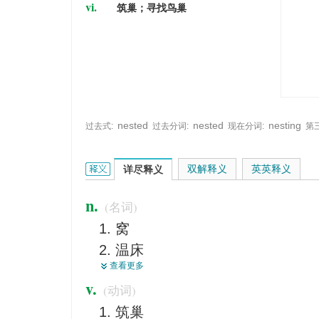
vi.
筑巢；寻找鸟巢
nested
nested
nesting
过去式:
过去分词:
现在分词:
第
nest的英文翻译是什么意思，词典释义与在线翻译：
双解释义
英英释义
详尽释义
n.
(名词)
窝
温床
查看更多
巢
v.
(动词)
一套物件
筑巢
穴