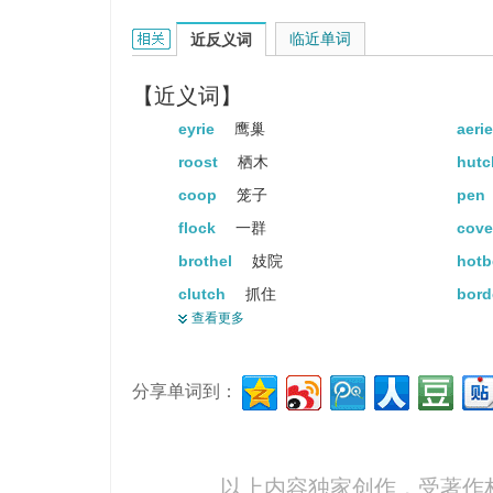
nest的相关资料：
临近单词
近反义词
【近义词】
eyrie
鹰巢
aeri
roost
栖木
hut
coop
笼子
pen
flock
一群
cov
brothel
妓院
hot
clutch
抓住
bord
查看更多
swarm
群
bev
den
兽穴
refu
分享单词到：
aggregation
集合
seri
haunt
常到的地方
asy
retreat
撤退
lair
以上内容独家创作，受
著作
congeries
聚集体
reso