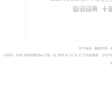
heap
堆
ass
residence
住宅
loca
quarter
四分之一
bun
shelter
避难所
noo
nookery
舒适安稳的地方...
clus
batch
一批
hide
关于海词
-
版权声明
-
breeding ground
滋生地
bree
©2003 - 2026
海词词典
(Dict.CN) - 自 2003 年 11 月 27 日开始服务
沪ICP备
ground
地面
snu
cuddle
怀抱
nest
nuzzle
用鼻爱抚