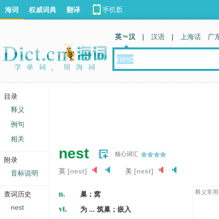
海词
权威词典
翻译
英 汉
|
汉语
|
上海话
广
目录
释义
例句
相关
nest
核心词汇
附录
英
[nest]
美
[nest]
音标说明
n.
释义常用
查词历史
巢；窝
vt.
nest
为 ... 筑巢；嵌入