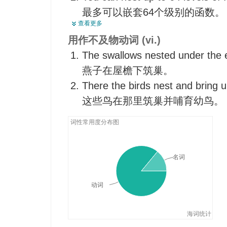
使套入
最多可以嵌套64个级别的函数。
这窝里有三只活泼的小鸟。
查看更多
为…设窝
She nested the glass tumblers in
用作不及物动词 (vi.)
相互套入
她把玻璃酒杯一个套一个放在箱
The swallows nested under the 
摸鸟巢
You can nest one kind of control
燕子在屋檐下筑巢。
为…而筑巢
kind.
There the birds nest and bring u
把…放入巢中
可以在一种控制结构中嵌套另一
这些鸟在那里筑巢并哺育幼鸟。
为 … 筑巢
嵌入
词性常用度分布图
名词
动词
海词统计