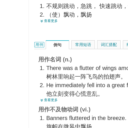
不规则跳动，急跳， 快速跳动
<英口>小赌
（使）飘动，飘扬
小投机
查看更多
拍（翅），振（翼），鼓（翼）
音频颤动
焦急地乱动
放音失真
发抖，（使）颤动
【医】振颤，颤振
flutter的用法和样例：
常用短语
词汇搭配
例句
使焦急，使不安，不宁，坐立不
【医】扑动
扰乱，烦扰
波动
用作名词 (n.)
浮动
病态阵跳
There was a flutter of wings am
挥动，摆动
树林里响起一阵飞鸟的拍翅声。
扑腾
He immediately fell into a great f
飞来飞去，翩翩飞舞
他立刻变得心慌意乱。
使心慌意乱，使焦急，使激动，
查看更多
The news caused a flutter among
用作不及物动词 (vi.)
这个消息在全体教师中引起了不
Banners fluttered in the breeze.
旗帜在微风中飘扬。