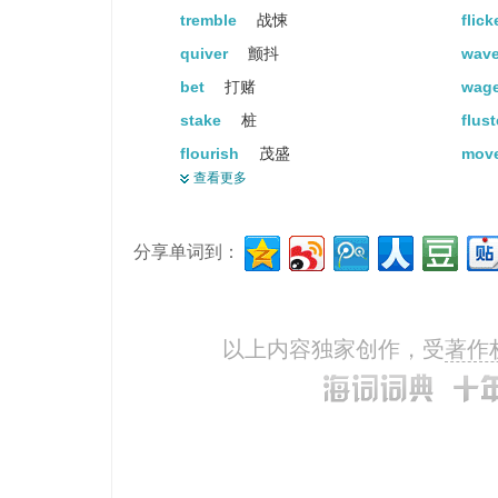
tremble
战悚
flick
quiver
颤抖
wav
bet
打赌
wag
stake
桩
flus
flourish
茂盛
mov
查看更多
tizzy
慌乱
exci
beat
打
puls
分享单词到：
disturbance
扰乱
palp
flit
轻快地飞
blin
addle
使腐坏
fly
以上内容独家创作，受
著作
wag
(狗)摇摆(尾巴)...
flap
hoo-ha
激动
dart
to-do
<非正式>骚动...
com
fleet
舰队
hurl
disruption
分裂
bat