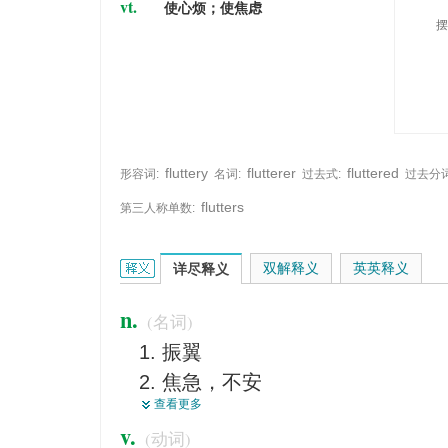
vt.
使心烦；使焦虑
摆
fluttery
flutterer
fluttered
形容词:
名词:
过去式:
过去分词
flutters
第三人称单数:
flutter的英文翻译是什么意思，词典释义与在线翻译
双解释义
英英释义
详尽释义
n.
(名词)
振翼
焦急，不安
查看更多
飘动，飘扬
v.
(动词)
兴奋，激动