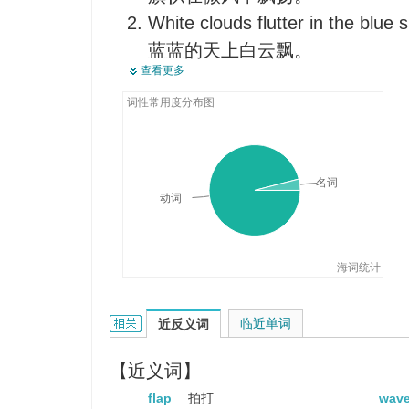
White clouds flutter in the blue s
蓝蓝的天上白云飘。
查看更多
The young bird fluttered its wing
雏鸟拍打着它的翅膀。
词性常用度分布图
His heart fluttered with fear.
他害怕得心怦怦乱跳。
名词
They flutter about nervously in 
动词
他们焦虑不安，不断跳跃。
海词统计
flutter的相关资料：
临近单词
近反义词
【近义词】
flap
拍打
wav