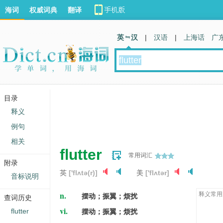
海词
权威词典
翻译
英 汉
|
汉语
|
上海话
广
目录
释义
例句
相关
flutter
常用词汇
附录
英
['flʌtə(r)]
美
['flʌtər]
音标说明
n.
释义常用
摆动；振翼；烦扰
查词历史
vi.
flutter
摆动；振翼；烦扰