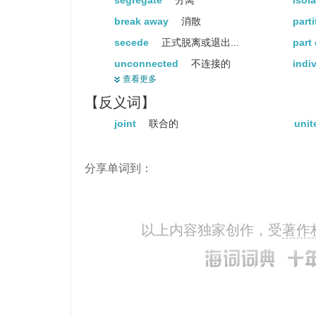
segregate
分离
isol
break away
消散
part
secede
正式脱离或退出...
part
unconnected
不连接的
indi
查看更多
independent
独立的
unat
【反义词】
distinct
明显的
disc
joint
联合的
unit
detached
超然的
disp
sunder
分开
seve
分享单词到：
split
分裂
spli
break
打碎
diff
offprint
选刊
brea
以上内容独家创作，受
著作
carve up
瓜分
clas
assort
把…分类
rami
reprint
再版
tell
secern
区别
sing