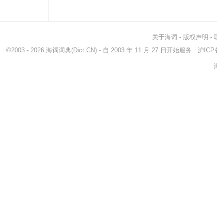
class
等级
fall 
disjoined
动词disjoin的过去...
tell 
dissever
割裂
disu
关于海词
-
版权声明
-
distinguish
区别
sort
©2003 - 2026
海词词典
(Dict.CN) - 自 2003 年 11 月 27 日开始服务
沪ICP备
freestanding
独立式的
disc
branch
分部
come
fork
叉
furc
insulate
使绝缘