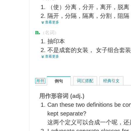
（使）分离，分开，离开，脱离
分居的
隔开，分隔，隔离，分割，阻隔
离开肉体的
查看更多
（使）分散，解散
n.
(名词)
使疏远
抽印本
分手，分道扬镳
不是成套的女装， 女子组合套装
区别，区分，划分，识别，分别
查看更多
单行本
析出，离析， 从...中提取
分开的事物
切断，割断
分开
（使）分居
separate的用法和样例：
词汇搭配
经典引文
例句
用作形容词 (adj.)
Can these two definitions be con
kept separate?
这两个定义可以合成一个呢，还