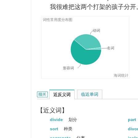
我很难把这两个打架的孩子分开
父母分居时孩子们会因不知对谁
We should never separate from
词性常用度分布图
我们绝不应该脱离群众。
动词
名词
形容词
海词统计
separate的相关资料：
临近单词
近反义词
【近义词】
divide
划分
part
sort
种类
divo