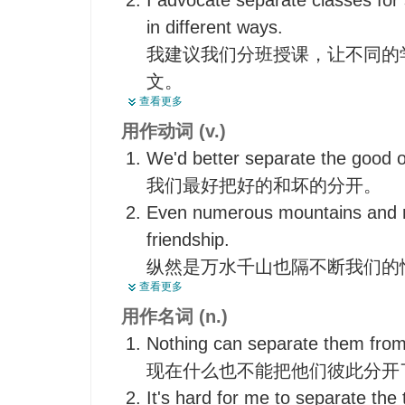
I advocate separate classes for
in different ways.
我建议我们分班授课，让不同的
文。
查看更多
We don't have a separate dining
用作动词 (v.)
all one.
We'd better separate the good 
我们没有单独的饭厅——活动空
我们最好把好的和坏的分开。
The house is divided into two liv
Even numerous mountains and r
usually having separate entranc
friendship.
房屋分为两个居住部分,一般具
纵然是万水千山也隔不断我们的
查看更多
This examination is intended to
用作名词 (n.)
the goats.
Nothing can separate them from
这次考试就是想区分一下水平高
现在什么也不能把他们彼此分开
Children suffer from divided loya
It's hard for me to separate the 
separate.