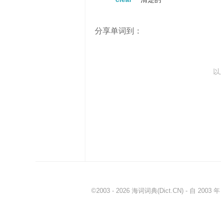
dim
暗淡的
indefinite
模糊的
分享单词到：
fuzzy
毛茸茸的
equivocal
模棱两可的
blurred
模糊的
以
black
黑的
inconspicuous
不显眼的
twilight
黄昏
eclipse
日或月食
foggy
有雾的
confused
困惑的
opaque
不透明的
muddy
泥泞的
©2003 - 2026
海词词典
(Dict.CN) - 自 20
cryptic
隐秘的
isolated
孤立的