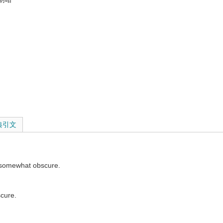
典引文
e somewhat obscure.
scure.