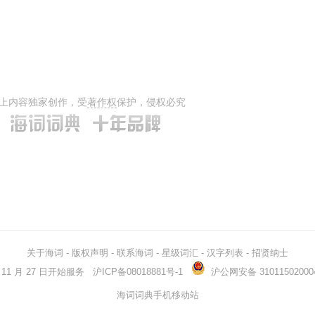
dark
黑暗的
hazy
朦胧的
ambiguous
模棱两可的
veil
面纱
cloud
云
上内容独家创作，受
著作权
保护，侵权必究
tough
强硬的
inexact
不精确的
abstruse
深奥的
distant
疏远的
blanket
毛毯
shade
阴影
impenetrable
不能穿过的
关于海词
-
版权声明
-
联系海词
-
星级词汇
-
汉字列表
-
招贤纳士
enigmatic
谜的
03 年 11 月 27 日开始服务
沪ICP备08018881号-1
沪公网安备 31011502000
obnubilate
以云遮暗
海词词典手机移动站
overcloud
(使)变阴暗