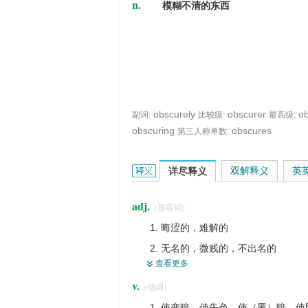
n.
模糊不清的东西
obscurely
obscurer
ob
副词:
比较级:
最高级:
obscuring
obscures
第三人称单数:
obscure的英文翻译是什么意思，词典
双解释义
英
详尽释义
adj.
(形容词)
晦涩的，难解的
无名的，微贱的，不出名的
查看更多
偏僻的，隐匿的
v.
(动词)
黑暗的，暗的
使变暗，使失色，使（黑）暗，使