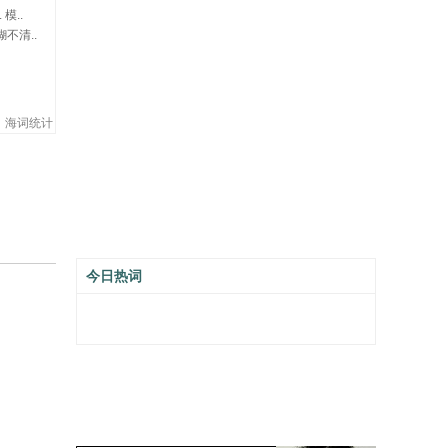
. 模..
糊不清..
海词统计
今日热词