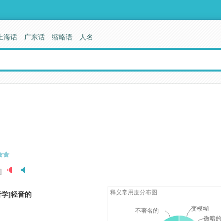
上海话
广东话
缩略语
人名
]
释义常用度分布图
学]轻音的
变模糊
不著名的
微暗