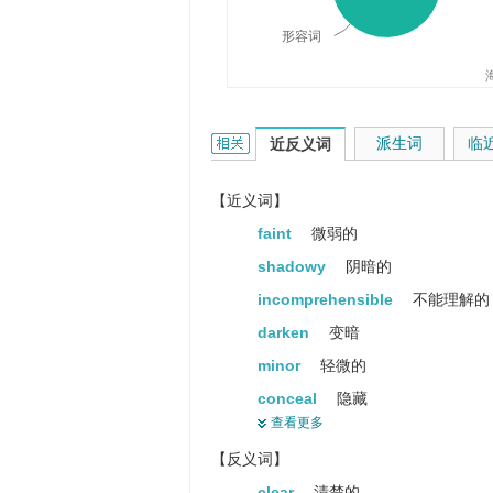
形容词
obscure的相关资料：
派生词
临
近反义词
【近义词】
faint
微弱的
shadowy
阴暗的
incomprehensible
不能理解的
darken
变暗
minor
轻微的
conceal
隐藏
查看更多
cloak
斗蓬
【反义词】
mask
伪装
clear
清楚的