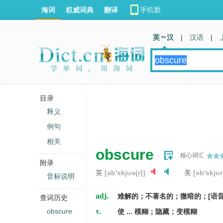
海词
权威词典
翻译
英 汉
|
汉语
|
目录
释义
例句
相关
obscure
核心词汇
附录
英
[əb'skjʊə(r)]
美
[əb'skjʊr
音标说明
adj.
难解的；不著名的；微暗的；[语音
查词历史
v.
obscure
使 ... 模糊；隐藏；变模糊