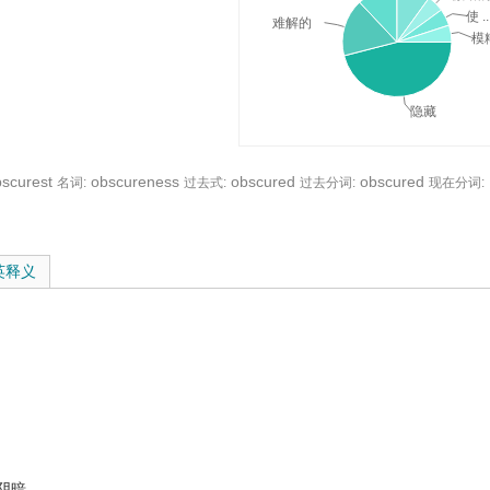
使 ..
难解的
模
隐藏
scurest
obscureness
obscured
obscured
名词:
过去式:
过去分词:
现在分词:
释义与在线翻译：
英释义
阴暗