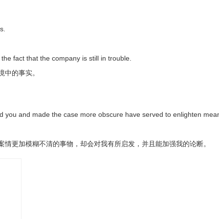
 an obscure German journal.
报纸上。
s.
er.
 fact that the company is still in trouble.
境中的事实。
 and obscure.
d you and made the case more obscure have served to enlighten mea
案情更加模糊不清的事物，却会对我有所启发，并且能加强我的论断。