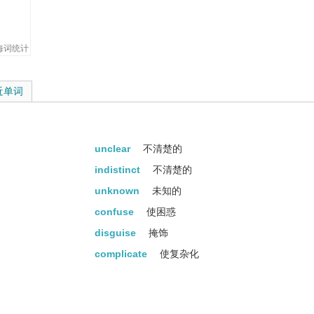
海词统计
近单词
unclear
不清楚的
indistinct
不清楚的
unknown
未知的
confuse
使困惑
disguise
掩饰
complicate
使复杂化
vague
不明确的
shroud
寿衣