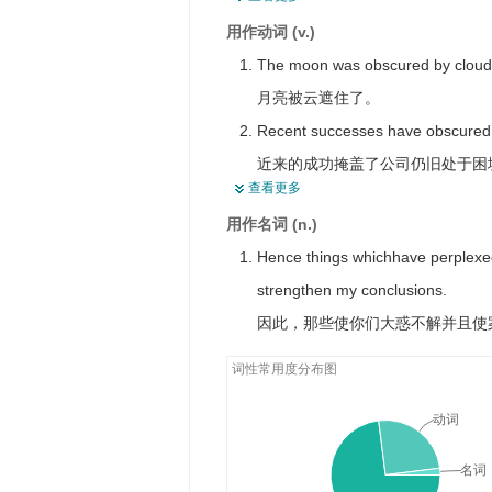
The report had been published in
用作动词 (v.)
这个报道刊登在德国一家不著名的
The moon was obscured by cloud
He set the bed in an obscure corn
月亮被云遮住了。
他把床放在一个昏暗的角落。
Recent successes have obscured the
近来的成功掩盖了公司仍旧处于困
查看更多
This language serves to disguise
用作名词 (n.)
这种话是用来文过饰非的。
Hence things whichhave perplexe
strengthen my conclusions.
因此，那些使你们大惑不解并且使
词性常用度分布图
动词
名词