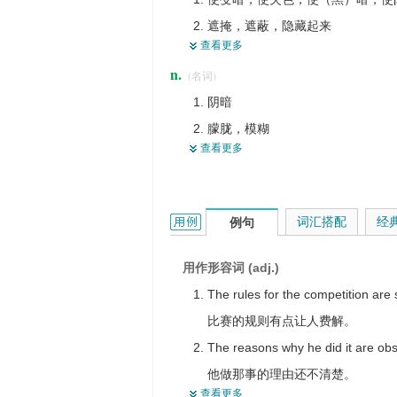
朦胧的，模糊的，不清楚的
遮掩，遮蔽，隐藏起来
含糊不清的，含糊的
查看更多
使难理解，使隐晦，使费解
黑夜里的
n.
(名词)
混淆，搞混
阴（天）的
阴暗
使不显著
不引人注目的
朦胧，模糊
变模糊
不鲜明的，不鲜艳的
查看更多
黑夜
使暧昧
不明了的
暗淡
使模糊，使含糊，使…模糊不清
暧昧的
成为含糊的元音
obscure的用法和样例：
词汇搭配
经
例句
用作形容词 (adj.)
The rules for the competition ar
比赛的规则有点让人费解。
The reasons why he did it are ob
他做那事的理由还不清楚。
查看更多