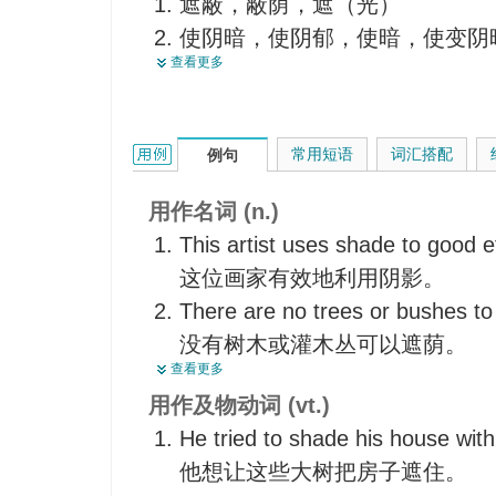
遮蔽，蔽荫，遮（光）
幽灵，鬼
使阴暗，使阴郁，使暗，使变阴
浓淡
查看更多
逐渐变化， 在（画上）画阴影
色度
画阴影（于）
遮光物，遮棚
给…遮挡（光线），在...装遮
阴暗部分，阴影部分
shade的用法和样例：
常用短语
词汇搭配
例句
把…涂暗
影子
略减（物价）
帘
用作名词 (n.)
覆盖
太阳眼镜
This artist uses shade to good e
隐藏，隐蔽
背阴
这位画家有效地利用阴影。
使失色，使黯淡
浓淡深浅
There are no trees or bushes to
使色彩具有明暗层次
暗部
没有树木或灌木丛可以遮荫。
（使）逐渐改变，渐变
查看更多
差别
Something,such as a window sh
加灯罩
用作及物动词 (vt.)
blind,that hinders vision or shuts
险胜
He tried to shade his house with 
遮光物如窗帘或软百叶窗等能遮
渲染
他想让这些大树把房子遮住。
体。