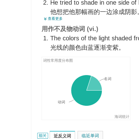
使（色彩）逐渐变化，使逐渐发
He tried to shade in one side of 
The portrait shows fine effects o
细微不同
他想把他那幅画的一边涂成阴影
这幅肖像画的浓淡色调表现得很
查看更多
Is it possible to shade the prices 
用作不及物动词 (vi.)
有没有可能降一点价格?
The colors of the light shaded fr
光线的颜色由蓝逐渐变紫。
词性常用度分布图
名词
动词
海词统计
shade的相关资料：
临近单词
近反义词