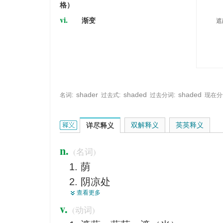
格）
vi.
渐变
遮
shader
shaded
shaded
名词:
过去式:
过去分词:
现在分
shade的英文翻译是什么意思，词典释义与在线翻译
双解释义
英英释义
详尽释义
n.
(名词)
荫
阴凉处
查看更多
灯罩
v.
(动词)
阴暗