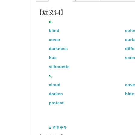
【近义词】
n.
blind
colo
cover
curt
darkness
diff
hue
scre
silhouette
v.
cloud
cove
darken
hide
protect
查看更多