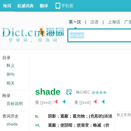
海词
权威词典
翻译
英 汉
|
汉语
|
上海话
广
目录
释义
例句
相关
shade
核心词汇
附录
英
[ʃeɪd]
美
[ʃeɪd]
音标说明
n.
释义常用
查词历史
阴影；遮蔽；遮光物；(色彩的)浓淡
vt.
shade
遮蔽；使阴暗；使渐变；略减（价