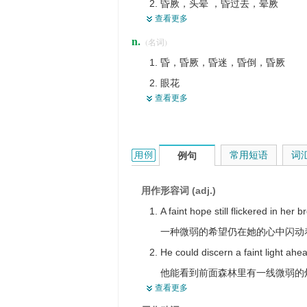
昏厥，头晕 ，昏过去，晕厥
不热情的，不积极的
查看更多
渐渐不明
昏眩的，快要昏厥的，头晕的
n.
(名词)
微弱，衰弱
昏，昏厥，昏迷，昏倒，昏厥
消失
眼花
压垮
查看更多
劣质酒精
失去勇气，气馁，颓废
faint的用法和样例：
常用短语
词
例句
用作形容词 (adj.)
A faint hope still flickered in her b
一种微弱的希望仍在她的心中闪动
He could discern a faint light ahea
他能看到前面森林里有一线微弱的
查看更多
I heard a faint sound in the distan