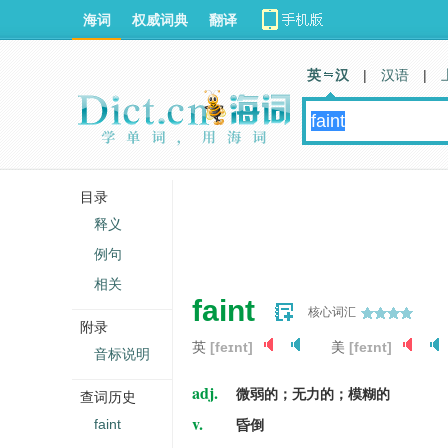
海词
权威词典
翻译
英 汉
|
汉语
|
目录
释义
例句
相关
faint
核心词汇
附录
英
[feɪnt]
美
[feɪnt]
音标说明
adj.
微弱的；无力的；模糊的
查词历史
v.
faint
昏倒