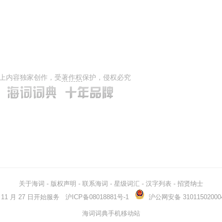
blurred
模糊的
ailing
生病的
stupor
昏迷
bloodless
无血色的
subtle
微妙的
上内容独家创作，受
著作权
保护，侵权必究
twilight
黄昏
distant
疏远的
keel
(船的)龙骨
keel over
倾覆(翻转)
worn
用旧的
...
lightheaded
头昏眼花的
deliquium
失神
关于海词
-
版权声明
-
联系海词
-
星级词汇
-
汉字列表
-
招贤纳士
conk
鼻子
03 年 11 月 27 日开始服务
沪ICP备08018881号-1
沪公网安备 31011502000
light
光
海词词典手机移动站
fainthearted
懦弱的