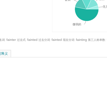
无
微弱的
fainter
fainted
fainted
fainting
名词:
过去式:
过去分词:
现在分词:
第三人称单数:
与在线翻译：
英释义
弱的