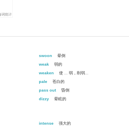
海词统计
swoon
晕倒
weak
弱的
weaken
使 ... 弱，削弱...
pale
苍白的
pass out
昏倒
dizzy
晕眩的
blackout
断电
觉,意识丧失...
unconsciousness
无意识
intense
强大的
fall down
跌倒