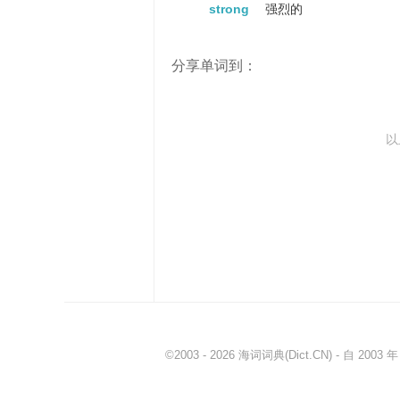
strong
强烈的
lose consciousness
失去知觉
obscure
难解的
分享单词到：
out
出
weary
疲倦的
black
黑的
以
over
在 ... 的上方...
wan
苍白的
white
白色的
aerial
空中的
sleepy
欲睡的
swooning
动词swoon的现在进行
shadowy
阴暗的
light-headed
头晕的
©2003 - 2026
海词词典
(Dict.CN) - 自 20
wispy
小束的
feeble
虚弱的