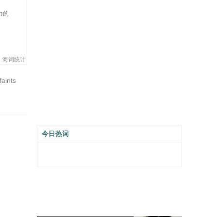
力的
海词统计
faints
今日热词