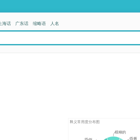
上海话
广东话
缩略语
人名
释义常用度分布图
模糊的
昏厥
昏倒