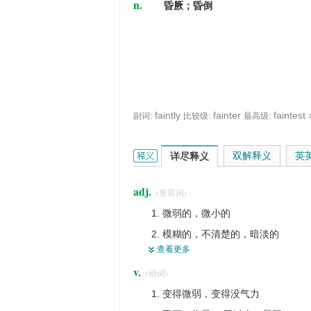
n.
昏厥；昏倒
faintly
fainter
faintest
副词:
比较级:
最高级:
faint的英文翻译是什么意思，词典释义
双解释义
英
详尽释义
adj.
(形容词)
微弱的，微小的
模糊的，不清楚的，暗淡的
查看更多
无力的，软弱无力的，虚弱的，衰
v.
(动词)
懦弱的，软弱的
变得微弱，变得没气力
可能性不大的