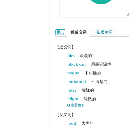
faint的相关资料：
临近单词
近反义词
【近义词】
dim
暗淡的
black out
用墨等涂掉
vague
不明确的
indistinct
不清楚的
hazy
朦胧的
slight
轻微的
查看更多
giddy
眼花的
【反义词】
loss of consciousness
失去知
loud
大声的
collapse
（使）倒塌