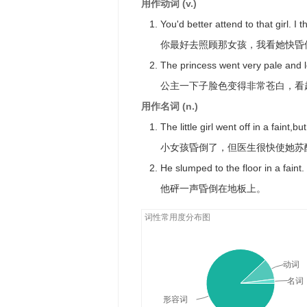
用作动词 (v.)
我听到远处有个微弱的声音。
You'd better attend to that girl. I t
Every time I think of it I feel faint!
你最好去照顾那女孩，我看她快昏
每次想到这些
The princess went very pale and l
All you can see is a faint reflectio
公主一下子脸色变得非常苍白，看
你所能看到的只是他双眼的模糊的
用作名词 (n.)
The writing on the stone was very 
The little girl went off in a faint,
这块石头上的字迹很模糊.
小女孩昏倒了，但医生很快使她苏
She saw a faint mark on the horiz
He slumped to the floor in a faint.
她瞥见天边出现了一个模糊的痕迹
他砰一声昏倒在地板上。
词性常用度分布图
动词
名词
形容词