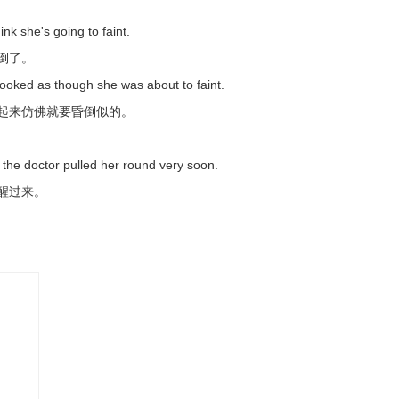
hink she's going to faint.
倒了。
ooked as though she was about to faint.
n in his eyes.
起来仿佛就要昏倒似的。
映像。
faint.
but the doctor pulled her round very soon.
醒过来。
on, and gradually it took shape.
，慢慢形成可以辨认的形状。