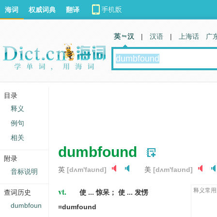
海词
权威词典
翻译
英 汉
|
汉语
|
上海话
广
目录
释义
例句
相关
dumbfound
附录
英
[dʌm'faʊnd]
美
[dʌm'faʊnd]
音标说明
vt.
释义常用
查词历史
使 ... 惊呆； 使 ... 发愣
dumbfoun
=dumfound