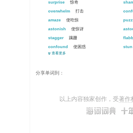
surprise
惊奇
sha
overwhelm
打击
con
amaze
使吃惊
puzz
astonish
使惊讶
ast
stagger
蹒跚
flab
confound
使困惑
stu
查看更多
stupefy
(使)茫然
stic
vex
使恼怒
grav
分享单词到：
baffle
困惑
flu
perplex
使困惑
get
beat
打
non
以上内容独家创作，受
著作
pose
摆姿势
myst
bewilder
使迷惑