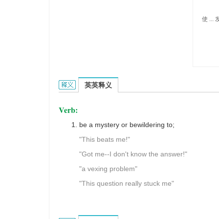
使 ... 发
dumbfound的英文翻译是什么意思，词典释义与在
英英释义
Verb:
be a mystery or bewildering to;
"This beats me!"
"Got me--I don't know the answer!"
"a vexing problem"
"This question really stuck me"