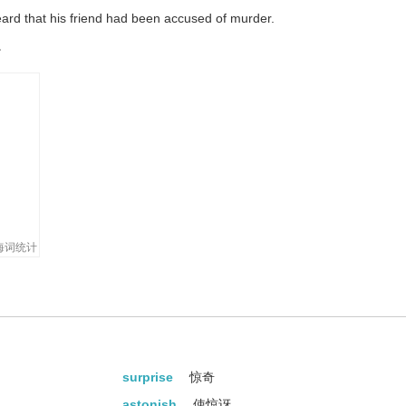
rd that his friend had been accused of murder.
。
海词统计
surprise
惊奇
astonish
使惊讶