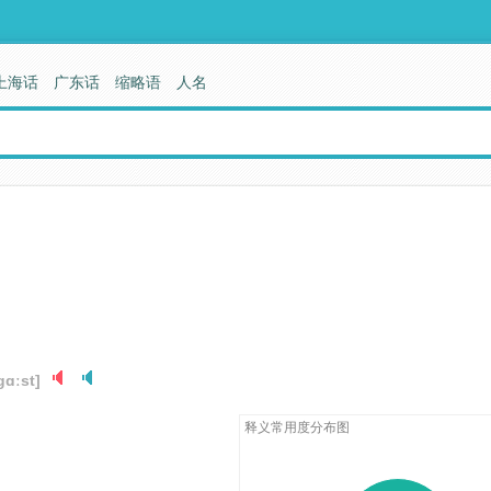
上海话
广东话
缩略语
人名
gɑːst]
释义常用度分布图