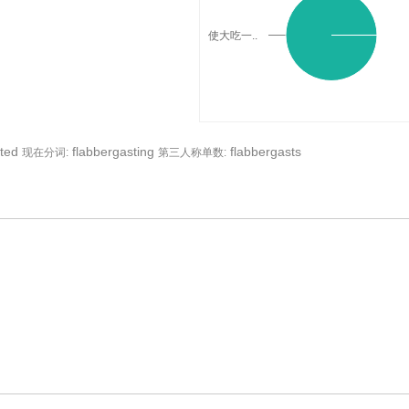
使大吃一..
ted
flabbergasting
flabbergasts
现在分词:
第三人称单数:
词典释义与在线翻译：