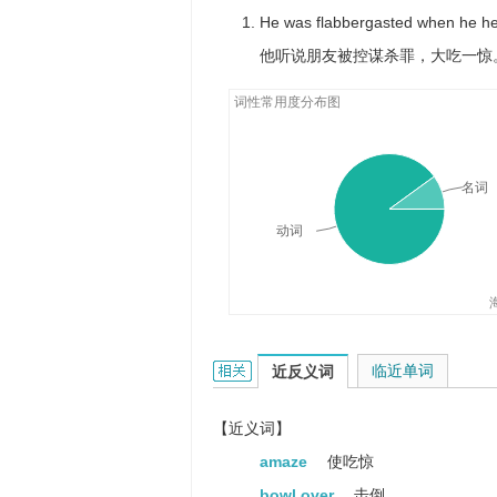
He was flabbergasted when he hea
他听说朋友被控谋杀罪，大吃一惊
词性常用度分布图
名词
动词
flabbergast的相关资料：
临近单词
近反义词
【近义词】
amaze
使吃惊
bowl over
击倒