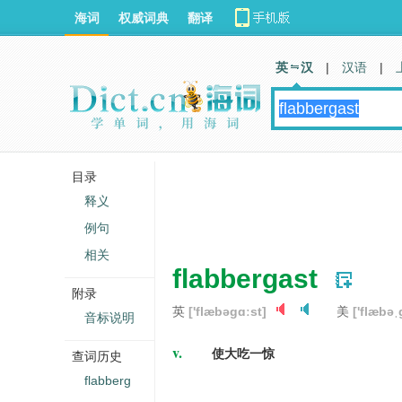
海词
权威词典
翻译
英 汉
|
汉语
|
目录
释义
例句
相关
flabbergast
附录
英
['flæbəgɑːst]
美
['flæbəˌ
音标说明
v.
使大吃一惊
查词历史
flabberg