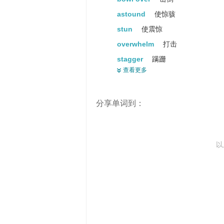
astound
使惊骇
stun
使震惊
overwhelm
打击
stagger
蹒跚
查看更多
boggle
犹豫
分享单词到：
以