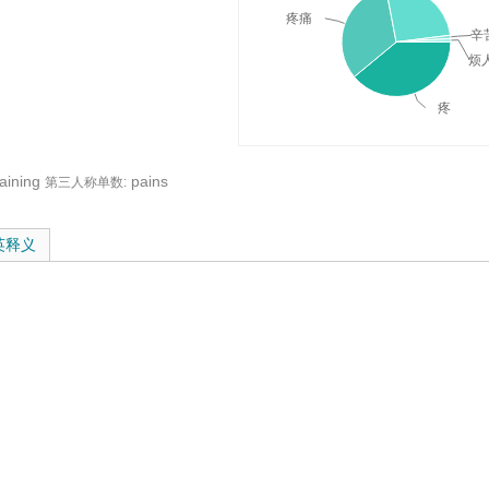
疼痛
辛
烦人
疼
aining
pains
第三人称单数:
与在线翻译：
英释义