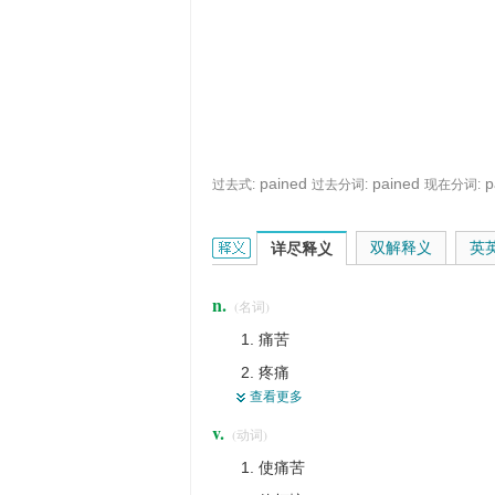
pained
pained
p
过去式:
过去分词:
现在分词:
pain的英文翻译是什么意思，词典释义
双解释义
英
详尽释义
n.
(名词)
痛苦
疼痛
查看更多
产痛
v.
(动词)
辛苦
使痛苦
努力