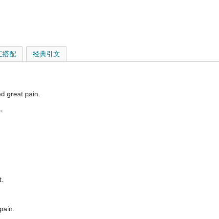
汇搭配
经典引文
d great pain.
磨。
ish.
t.
s a real pain!
pain.