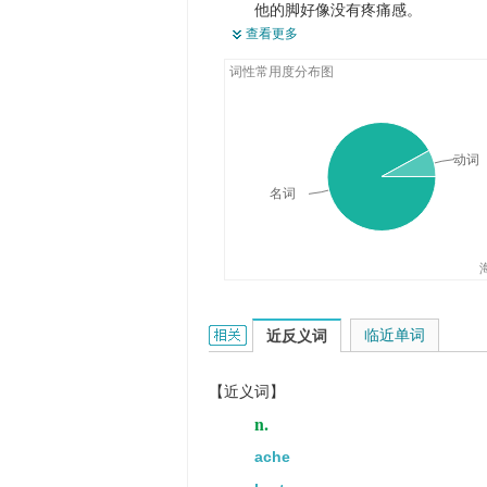
他的脚好像没有疼痛感。
查看更多
Weeping is a normal response to 
词性常用度分布图
哭泣是痛苦的正常反应.
动词
名词
pain的相关资料：
临近单词
近反义词
【近义词】
n.
ache