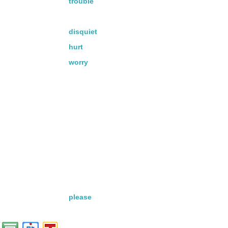
trouble
disquiet
hurt
worry
please