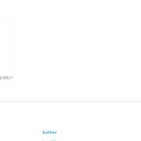
pain.
海词统计
bother