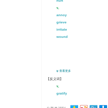
hurt
v.
annoy
grieve
irritate
wound
查看更多
【反义词】
v.
gratify