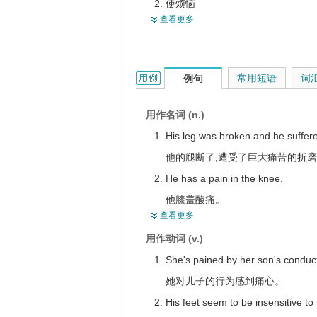
使烦恼
讨厌的人
查看更多
引起疼痛
<古>惩罚
感到疼痛
悲痛
使疼痛
刻苦
pain的用法和样例：
常用短语
词
例句
使心痛
忧虑
使感到痛苦
烦闷
用作名词 (n.)
使难堪
刑罚
His leg was broken and he suffere
使苦恼
费心
他的腿断了,遭受了巨大痛苦的折
作痛
苦心
He has a pain in the knee.
疼痛
阵痛
他膝盖酸痛。
查看更多
伤害
苦恼
He spares no efforts to study Engl
使痛
用作动词 (v.)
烦恼
他不辞劳苦地学习英语。
使悲痛
She's pained by her son's conduc
She's been complaining again she'
觉得痛
她对儿子的行为感到痛心。
她又发牢骚了－－真烦人！
使 … 痛苦
His feet seem to be insensitive to 