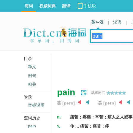
海词
权威词典
翻译
英 汉
|
汉语
|
目录
释义
例句
相关
pain
基本词汇
附录
英
[peɪn]
美
[peɪn]
音标说明
n.
痛苦；疼痛；辛苦；烦人之人或事
查词历史
v.
pain
使 ... 痛苦；痛苦；疼