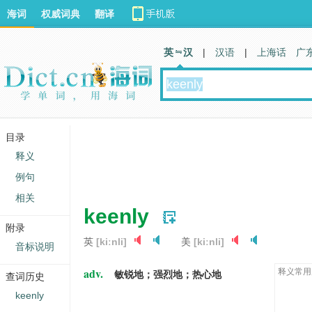
海词
权威词典
翻译
英 汉
|
汉语
|
上海话
广
目录
释义
例句
相关
keenly
附录
英
[kiːnli]
美
[kiːnli]
音标说明
adv.
释义常用
敏锐地；强烈地；热心地
查词历史
keenly