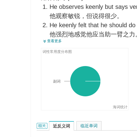
He observes keenly but says very
他观察敏锐，但说得很少。
He keenly felt that he should do
他强烈地感觉他应当助一臂之力
查看更多
I have been keenly looking forwar
我一直热切期待进行这次访问。
词性常用度分布图
副词
海词统计
keenly的相关资料：
临近单词
近反义词