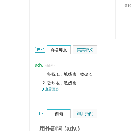
敏
keenly的英文翻译是什么意思，词典释义与在线翻译
英英释义
详尽释义
adv.
(副词)
敏锐地，敏感地，敏捷地
强烈地，激烈地
查看更多
热心地，热切
锐利地，锋利地
警觉地
keenly的用法和样例：
词汇搭配
例句
清清楚楚地
用作副词 (adv.)