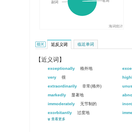
This task is extremely difficult.
名词
副词
这项任务极其困难。
海词统计
extremely的相关资料：
临近单词
近反义词
【近义词】
exceptionally
格外地
exce
very
很
high
extraordinarily
非常(格外)
unus
markedly
显著地
abno
immoderately
无节制的
inor
exorbitantly
过度地
imm
查看更多
excessively
过分地
radi
quite
相当
inte