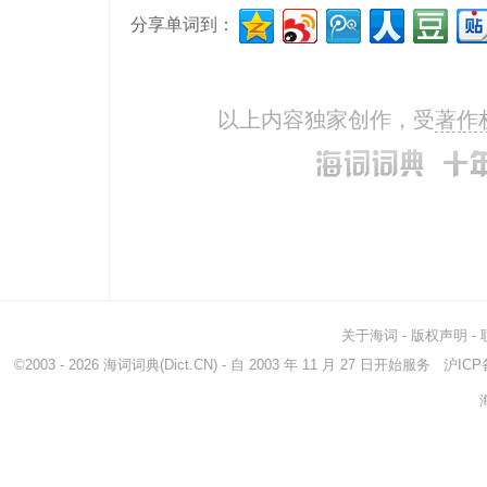
分享单词到：
greatly
很
dam
so
那么
trem
enormously
极度
awfu
以上内容独家创作，受
著作
really
实在
part
passing
通过
sup
关于海词
-
版权声明
-
©2003 - 2026
海词词典
(Dict.CN) - 自 2003 年 11 月 27 日开始服务
沪ICP备