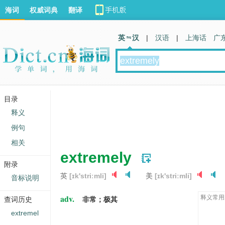
海词
权威词典
翻译
英 汉
|
汉语
|
上海话
广
目录
释义
例句
相关
extremely
附录
英
[ɪk'striːmli]
美
[ɪk'striːmli]
音标说明
adv.
释义常用
查词历史
非常；极其
extremel