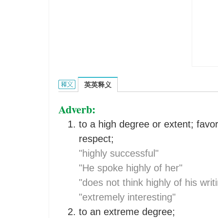
extremely的英文翻译是什么意思，词典释义与在线
英英释义
Adverb:
to a high degree or extent; favo
respect;
"highly successful"
"He spoke highly of her"
"does not think highly of his writ
"extremely interesting"
to an extreme degree;