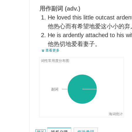
用作副词 (adv.)
He loved this little outcast ardent
他热心而有希望地爱这小小的弃
He is ardently attached to his wi
他热切地爱着妻子。
查看更多
He suddenly makes her turn to c
and kisses her ardently.
词性常用度分布图
他突然把她转过来，面对自己，
副词
海词统计