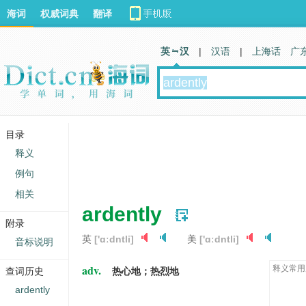
海词
权威词典
翻译
英 汉
|
汉语
|
上海话
广
目录
释义
例句
相关
ardently
附录
英
['ɑːdntli]
美
['ɑːdntli]
音标说明
adv.
释义常用
查词历史
热心地；热烈地
ardently