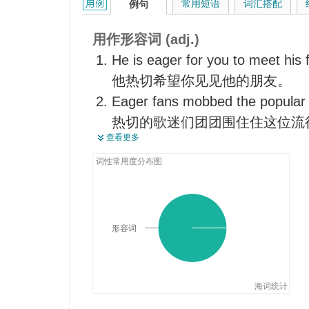
eager的用法和样例：
常用短语
词汇搭配
例句
浓烈的
锐利的，敏锐的
用作形容词 (adj.)
He is eager for you to meet his 
他热切希望你见见他的朋友。
Eager fans mobbed the popular 
热切的歌迷们团团围住住这位流
查看更多
The boys listened to my story wi
男孩们以热切的心情非常注意地
词性常用度分布图
He was eager to see her.
他渴望见到她。
The company is eager to expand
形容词
那家公司急欲开辟新的市场。
海词统计