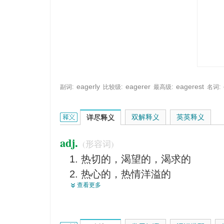
eagerly
eagerer
eagerest
副词:
比较级:
最高级:
名词:
eager的英文翻译是什么意思，词典释义与在线翻译
双解释义
英英释义
详尽释义
adj.
(形容词)
热切的，渴望的，渴求的
热心的，热情洋溢的
查看更多
急切的
凛冽的
酷烈的