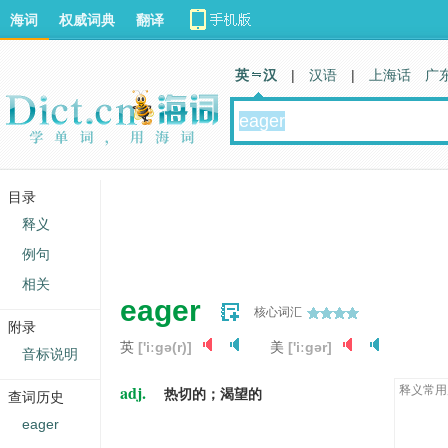
海词
权威词典
翻译
英 汉
|
汉语
|
上海话
广
目录
释义
例句
相关
eager
核心词汇
附录
英
['iːɡə(r)]
美
['iːɡər]
音标说明
adj.
释义常用
热切的；渴望的
查词历史
eager