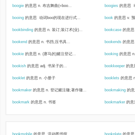
boogie
的意思
n. 布吉舞曲(=boo...
boogies
的意思
动
booing
的意思
动词boo的现在进行式...
book
的意思
v. 
bookbinding
的意思
n. 装订;装订术(业)...
bookcase
的意思
bookend
的意思
n. 书挡;压书具...
bookends
的意思
bookie
的意思
n. (赛马的)赌注登记...
booking
的意思
n
bookish
的意思
adj. 书呆子的...
bookkeeper
的意
booklet
的意思
n. 小册子
booklets
的意思
bookmaker
的意思
n. 登记赌注辙;著作辙...
bookmaking
的意
bookmark
的意思
n. 书签
bookmarker
的意
bookmobile
的意思
流动图书馆...
bookplate
的意思