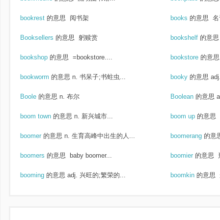
bookrest
的意思
阅书架
books
的意思
名
Booksellers
的意思
躬赎赏
bookshelf
的意思
bookshop
的意思
=bookstore....
bookstore
的意思
bookworm
的意思
n. 书呆子;书蛀虫...
booky
的意思
ad
Boole
的意思
n. 布尔
Boolean
的意思
boom town
的意思
n. 新兴城市...
boom up
的意思
boomer
的意思
n. 生育高峰中出生的人...
boomerang
的意
boomers
的意思
baby boomer...
boomier
的意思
booming
的意思
adj. 兴旺的;繁荣的...
boomkin
的意思