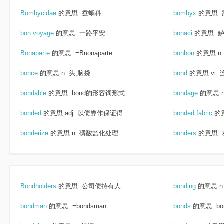
Bombycidae
的意思
蚕蛾科
bombyx
的意思
bon voyage
的意思
一路平安
bonaci
的意思
鲈
Bonaparte
的意思
=Buonaparte...
bonbon
的意思
n
bonce
的意思
n. 头;脑袋
bond
的意思
vi.
bondable
的意思
bond的形容词形式...
bondage
的意思
bonded
的意思
adj. 以债券作保证得...
bonded fabric
的
bonderize
的意思
n. 磷酸盐化处理...
bonders
的意思
Bondholders
的意思
公司债持有人...
bonding
的意思
n
bondman
的意思
=bondsman....
bonds
的意思
bo