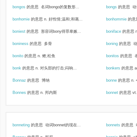
bongos
的意思
名词bongo的复数形...
bongs
的意思
动
bonhomie
的意思
n. 好性情;温和;和蔼...
bonhommie
的意
boniest
的意思
形容词bony得罪皋嫉...
boniface
的意思
boniness
的意思
多骨
boning
的意思
动
bonito
的意思
n. 鲣;松鱼
bonitos
的意思
名
bonk
的意思
n. 对头部的打击;闷响...
bonkers
的意思
a
Bonnaz
的意思
博纳
bonne
的意思
n.
Bonnes
的意思
n. 邦内斯
bonnet
的意思
vt
bonneting
的意思
动词bonnet的现在...
bonnets
的意思