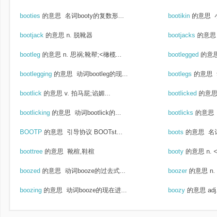
booties
的意思
名词booty的复数形...
bootikin
的意思
bootjack
的意思
n. 脱靴器
bootjacks
的意思
bootleg
的意思
n. 思祸;靴帮;<橄榄...
bootlegged
的意
bootlegging
的意思
动词bootleg的现...
bootlegs
的意思
bootlick
的意思
v. 拍马屁;谄媚...
bootlicked
的意
bootlicking
的意思
动词bootlick的...
bootlicks
的意思
BOOTP
的意思
引导协议 BOOTst...
boots
的意思
名词
boottree
的意思
靴楦,鞋楦
booty
的意思
n.
boozed
的意思
动词booze的过去式...
boozer
的意思
n
boozing
的意思
动词booze的现在进...
boozy
的意思
ad