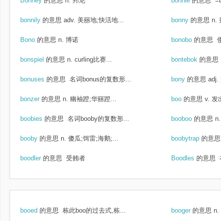
Bonney
的意思
n. 邦尼
bonnie
的意思
=b
bonnily
的意思
adv. 美丽地;快活地...
bonny
的意思
n.
Bono
的意思
n. 博诺
bonobo
的意思
bonspiel
的意思
n. curling比赛...
bontebok
的意思
bonuses
的意思
名词bonus的复数形...
bony
的意思
adj
bonzer
的意思
n. 幽袖蹬;华丽蹬...
boo
的意思
v. 发
boobies
的意思
名词booby的复数形...
booboo
的意思
n
booby
的意思
n. 傻瓜;饵雷;海鹅;...
boobytrap
的意思
boodler
的意思
受贿者
Boodles
的意思
booed
的意思
栋此boo的过去式,栋...
booger
的意思
n