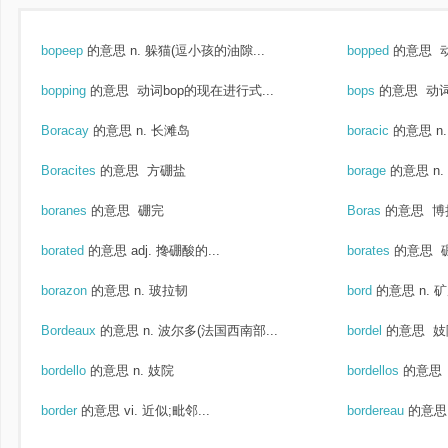
bopeep
的意思
n. 躲猫(逗小孩的油隙...
bopped
的意思
动
bopping
的意思
动词bop的现在进行式...
bops
的意思
动词
Boracay
的意思
n. 长滩岛
boracic
的意思
n
Boracites
的意思
方硼盐
borage
的意思
n
boranes
的意思
硼完
Boras
的意思
博
borated
的意思
adj. 搀硼酸的...
borates
的意思
borazon
的意思
n. 玻拉韧
bord
的意思
n. 
Bordeaux
的意思
n. 波尔多(法国西南部...
bordel
的意思
妓
bordello
的意思
n. 妓院
bordellos
的意思
border
的意思
vi. 近似;毗邻...
bordereau
的意思