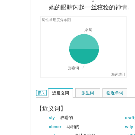
她的眼睛闪起一丝狡狯的神情。
John happened to come up with
strategy.
词性常用度分布图
约翰突然提出了极富远见的市场
名词
The cunning workman does not qu
（谚）巧匠不挑剔工具。
It takes cunning workmen to ma
furniture.
形容词
能工巧匠才能制作如此精致的家
海词统计
What a cunning kitten!
这只小猫多么逗人喜爱!
cunning的相关资料：
派生词
临近单词
近反义词
【近义词】
sly
狡猾的
craf
clever
聪明的
wily