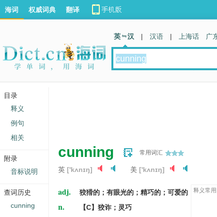
海词
权威词典
翻译
英 汉
|
汉语
|
上海话
广
目录
释义
例句
相关
cunning
常用词汇
附录
英
['kʌnɪŋ]
美
['kʌnɪŋ]
音标说明
adj.
释义常用
查词历史
狡猾的；有眼光的；精巧的；可爱的
n.
cunning
【C】狡诈；灵巧