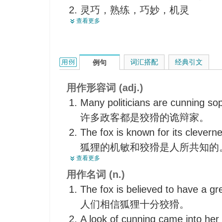
灵巧，熟练，巧妙，机灵
查看更多
花招
cunning的用法和样例：
词汇搭配
经典引文
例句
用作形容词 (adj.)
Many politicians are cunning sop
许多政客都是狡猾的诡辩家。
The fox is known for its clevern
狐狸的机敏和狡猾是人所共知的
查看更多
She showed her cunning in the 
用作名词 (n.)
answering the question.
The fox is believed to have a gr
她对问题避而不答，显示出她很
人们相信狐狸十分狡猾。
He devised a very cunning sche
A look of cunning came into her
他想出一个帮助她的很好的办法