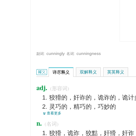
cunningly
cunningness
副词:
名词:
cunning的英文翻译是什么意思，词典释义与在线翻
双解释义
英英释义
详尽释义
adj.
(形容词)
狡猾的，奸诈的，诡诈的，诡计
灵巧的，精巧的，巧妙的
查看更多
熟练的，老练的
n.
(名词)
<美口>小巧玲珑的，令人喜爱
狡猾，诡诈，狡黠，奸猾，奸诈
心灵手巧的