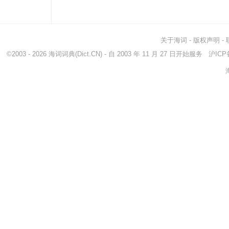
inventive
善于创造的
crea
innovative
创新的
tric
dodgy
狡猾的
knav
关于海词
-
版权声明
-
foxiness
似狐性
craf
©2003 - 2026
海词词典
(Dict.CN) - 自 2003 年 11 月 27 日开始服务
沪ICP备
guileful
狡猾的
tric