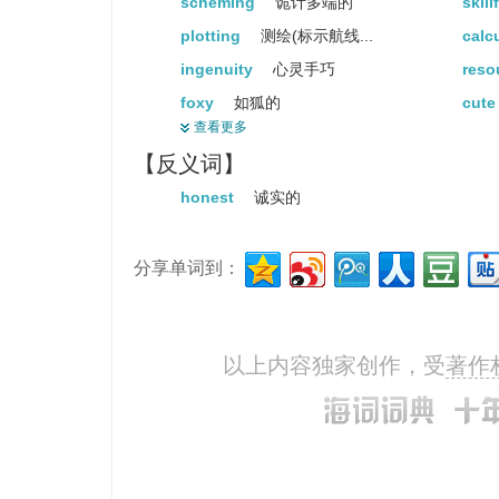
scheming
诡计多端的
skill
plotting
测绘(标示航线...
calc
ingenuity
心灵手巧
reso
foxy
如狐的
cut
查看更多
guile
狡猾
slic
【反义词】
shrewd
精明的
dece
honest
诚实的
crooked
弯曲的
artfu
shifty
诡诈的
subt
分享单词到：
slippery
滑的
can
adorable
值得崇敬的
slyn
practical
明智的
wili
以上内容独家创作，受
著作
craftiness
狡猾
inge
shrewdness
精明(刁钻
skill
cleverness
聪明
crea
expertise
专门知识
astu