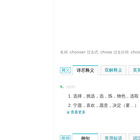
chooser
chose
cho
名词:
过去式:
过去分词:
choose的英文翻译是什么意思，词典释
双解释义
英
详尽释义
v.
(动词)
选择，挑选，选，拣，物色，选取
宁愿，喜欢，愿意，决定（要…）
查看更多
选举
欲，愿
好
choose的用法和样例：
常用短语
词
例句