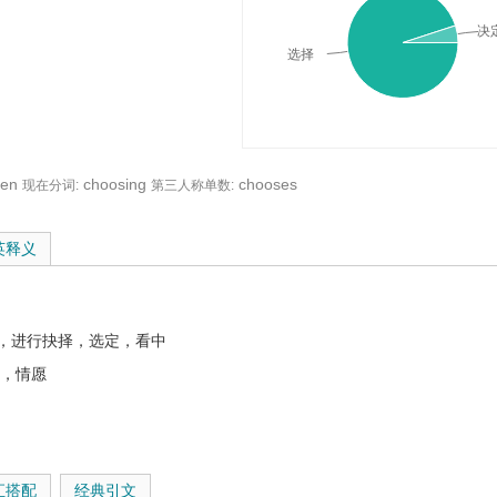
决
选择
sen
choosing
chooses
现在分词:
第三人称单数:
义与在线翻译：
英释义
，进行抉择，选定，看中
 ，情愿
汇搭配
经典引文