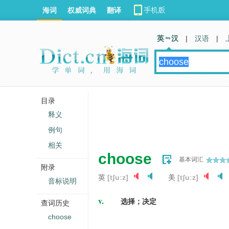
海词
权威词典
翻译
英 汉
|
汉语
|
目录
释义
例句
相关
choose
基本词汇
附录
英
[tʃuːz]
美
[tʃuːz]
音标说明
v.
选择；决定
查词历史
choose