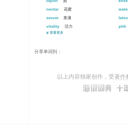
liquor
酒
ess
nectar
花蜜
wate
serum
浆液
late
vitality
活力
pith
查看更多
strength
力气
drin
vigour
精力
sou
分享单词到：
distillation
蒸馏
bev
milk
奶
blo
succus
汁
以上内容独家创作，受
著作