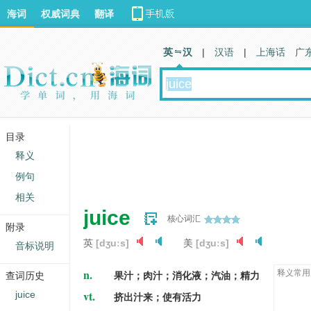
海词
权威词典
翻译
英 汉
|
汉语
|
上海话
广
目录
释义
例句
相关
juice
核心词汇
附录
英
[dʒuːs]
美
[dʒuːs]
音标说明
n.
释义常用
查词历史
果汁；肉汁；消化液；汽油；精力
vt.
juice
挤出汁来；使有活力