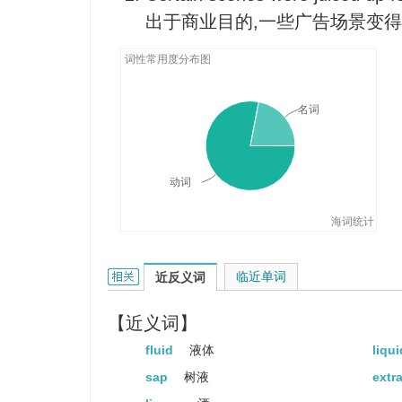
出于商业目的,一些广告场景变
She often stews the potatos in m
她常用肉汁炖土豆。
词性常用度分布图
The main function of intestinal 
digesting food.
名词
肠液的主要功能是分解消化食物
We ran out of juice on the moto
动词
我们在高速公路上行驶时汽油用
I just don't have the juice anymo
海词统计
我再也没有那个精力了。
juice的相关资料：
临近单词
近反义词
【近义词】
fluid
液体
liqu
sap
树液
extr