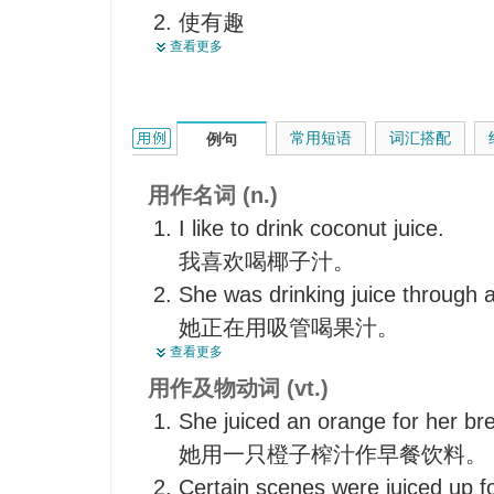
使有趣
<俚>电，电流
查看更多
从…榨汁，在...中加汁
<俚>汽油，石油，液体燃料，
使触电死亡，以电刑处决
<俚>奶
给…加燃料，给...加汽油
<俚>高利贷，(高利贷的)高利率
juice的用法和样例：
常用短语
词汇搭配
例句
酗酒
<俚>暴利，不义之财，收入
加液体
<俚>权力，权势，地位，社会影
用作名词 (n.)
<美俚>舞台灯光照明师
I like to drink coconut juice.
推动力，鼓舞因素，冲动
我喜欢喝椰子汁。
<俚>毒品，迷幻药
She was drinking juice through a
她正在用吸管喝果汁。
查看更多
Give the bottle a couple of shak
用作及物动词 (vt.)
juice.
She juiced an orange for her bre
倒果汁前，先把瓶子摇几下。
她用一只橙子榨汁作早餐饮料。
Would you like some tomato jui
Certain scenes were juiced up 
你想要些番茄汁吗？