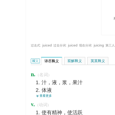
juiced
juiced
juicing
过去式:
过去分词:
现在分词:
第三人
juice的英文翻译是什么意思，词典释义与在线翻译：
双解释义
英英释义
详尽释义
n.
(名词)
汁，液，浆，果汁
体液
查看更多
精髓
v.
(动词)
精力，活力，劲儿
使有精神，使活跃
<美俚>酒，含酒精的液体