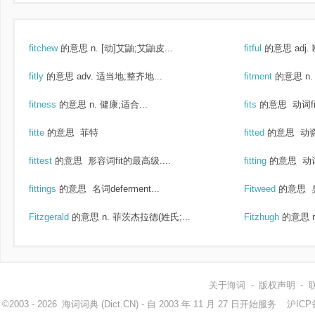
fitchew
的意思
n. [动]艾鼬;艾鼬皮...
fitful
的意思
adj
fitly
的意思
adv. 适当地;整齐地...
fitment
的意思
n
fitness
的意思
n. 健康;适合...
fits
的意思
动词f
fitte
的意思
菲特
fitted
的意思
动瓷
fittest
的意思
形容词fit的最高级....
fitting
的意思
动词
fittings
的意思
名词deferment...
Fitweed
的意思
Fitzgerald
的意思
n. 菲茨杰拉德(姓氏;...
Fitzhugh
的意思
关于海词
-
版权声明
-
©2003 - 2026
海词词典
(Dict.CN) - 自 2003 年 11 月 27 日开始服务
沪ICP备