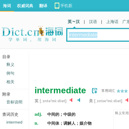
海词
权威词典
翻译
英 汉
|
汉语
|
上海话
广
目录
释义
例句
相关
intermediate
常用词汇
附录
英
[ˌɪntə'miːdiət]
美
[ˌɪntər'miːdiət]
音标说明
adj.
释义常用
查词历史
中间的；中级的
n.
intermed
中间体；调解人；媒介物