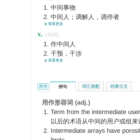
中间事物
中间性的，中间状态的
中间人；调解人，调停者
过渡的
查看更多
中型物
中途的
v.
(动词)
【化】中间物，中间体
作中间人
<美>中型汽车
干预，干涉
中级学生
查看更多
起调解作用，调解，调停
媒介物
起媒介作用
中间分子
期中考试；中间试验
intermediate的用法和样例：
词汇搭配
经典引文
例句
中间产物
（复数）半成品
用作形容词 (adj.)
Term from the intermediate user
以后的术语从中间的用户或组来
Intermediate arrays have porosit