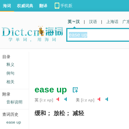
海词
权威词典
翻译
英 汉
|
汉语
|
上海话
广
目录
释义
例句
相关
ease up
附录
英
[iːz ʌp]
美
[iːz ʌp]
音标说明
缓和； 放松； 减轻
查词历史
ease up