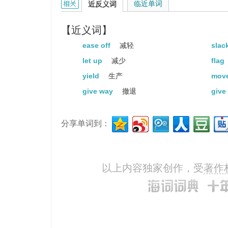
Slacken up the tent ropes before 
ease up的相关资料：
临近单词
近反义词
下雨之前放松帐篷的绳索。
【近义词】
Ease off the training a few days
ease off
减轻
slac
比赛前几天要减轻训练强度。
let up
减少
flag
Mother thought the pain would n
yield
生产
move
母亲认为疼痛永远不会减轻了。
give way
撤退
give
分享单词到：
以上内容独家创作，受
著作