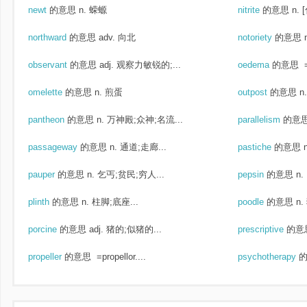
newt
的意思
n. 蝾螈
nitrite
的意思
n.
northward
的意思
adv. 向北
notoriety
的意思
observant
的意思
adj. 观察力敏锐的;...
oedema
的意思
=
omelette
的意思
n. 煎蛋
outpost
的意思
n
pantheon
的意思
n. 万神殿;众神;名流...
parallelism
的意
passageway
的意思
n. 通道;走廊...
pastiche
的意思
pauper
的意思
n. 乞丐;贫民;穷人...
pepsin
的意思
n
plinth
的意思
n. 柱脚;底座...
poodle
的意思
n
porcine
的意思
adj. 猪的;似猪的...
prescriptive
的意
propeller
的意思
=propellor....
psychotherapy