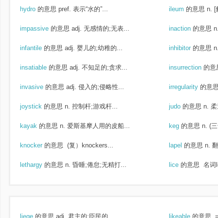
hydro
的意思
pref. 表示“水的”...
ileum
的意思
n. 
impassive
的意思
adj. 无感情的;无表...
inaction
的意思
n
infantile
的意思
adj. 婴儿的;幼稚的...
inhibitor
的意思
n
insatiable
的意思
adj. 不知足的;贪求...
insurrection
的意
invasive
的意思
adj. 侵入的;侵略性...
irregularity
的意
joystick
的意思
n. 控制杆;游戏杆...
judo
的意思
n. 
kayak
的意思
n. 爱斯基摩人用的皮船...
keg
的意思
n. 
knocker
的意思
(复）knockers...
lapel
的意思
n. 
lethargy
的意思
n. 昏睡;倦怠;无精打...
lice
的意思
名词l
liege
的意思
adj. 君主的;臣民的...
likeable
的意思
=