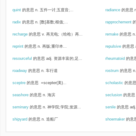
quint
的意思
n. 五件一讨;五度音;...
radiance
的意思
radix
的意思
n. [数]基数;根值;...
rapprochement
recharge
的意思
v. 再充电;（给枪）再...
remake
的意思
n
reprint
的意思
n. 再版;重印本...
repulsive
的意思
resourceful
的意思
adj. 资源丰富的;足...
rheumatoid
的意
roadway
的意思
n. 车行道
rostrum
的意思
n
sceptre
的意思
=scepter(美)...
scholastic
的意
seashore
的意思
n. 海滨
seclusion
的意思
seminary
的意思
n. 神学院;学院;发源...
senile
的意思
ad
shipyard
的意思
n. 造船厂
shoemaker
的意