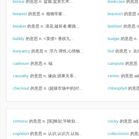
bonsai
的意思
n. 盆栽;盆景艺术...
bookcase
的意思
botanist
的意思
n. 植物学家...
brackish
的意思
breaker
的意思
n. 浪花;破坏者;断路...
brethren
的意思
bubbly
的意思
n. <英俚> 香槟九...
budgie
的意思
n
buoyancy
的意思
n. 浮力;弹性;心情愉...
burl
的意思
v. 
cadmium
的意思
n. 镉
campsite
的意思
causality
的意思
n. 缘由;因果关系...
centric
的意思
a
checkout
的意思
n. (超级市场中的)付...
chlorophyll
的意
cirrhosis
的意思
n. [医]映划;竿映划...
cocky
的意思
ad
cognition
的意思
n. 认识;认识力;认知...
collectivism
的意