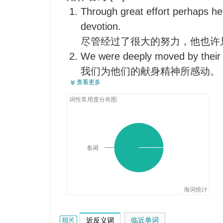
宗教敬礼
Through great effort perhaps he is
热爱
devotion.
虔诚
尽管经过了很大的努力，他也许
关爱
We were deeply moved by their 
关照
我们为他们的献身精神所感动。
信仰
查看更多
His devotion to science is well 
信心
他对科学的献身精神为人熟知。
词性常用度分布图
热诚
His devotion led him to the prie
献身精神
他的信仰使他成为祭司。
牺牲精神
A career needs our devotion all o
名词
一项事业需要我们毕生的奉献。
His devotion to music is plain to
他对音乐的挚爱是显而易见的。
海词统计
We' re moved by his devotion to
他热爱自己的学生，我们很受感
devotion的相关资料：
临近单词
近反义词