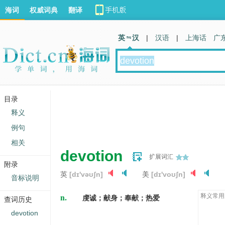
海词
权威词典
翻译
英 汉
|
汉语
|
上海话
广
目录
释义
例句
相关
devotion
扩展词汇
附录
英
[dɪ'vəʊʃn]
美
[dɪ'voʊʃn]
音标说明
n.
释义常用
虔诚；献身；奉献；热爱
查词历史
devotion