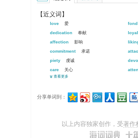
【近义词】
love
爱
fon
dedication
奉献
loya
affection
影响
liki
commitment
承诺
atta
piety
虔诚
dev
care
关心
atte
查看更多
support
支持
ent
admiration
钦佩
frie
分享单词到：
fealty
效忠
bles
zeal
热情
kee
fidelity
忠实
reli
以上内容独家创作，受
著作
purity
纯净
adh
allegiance
忠诚
appl