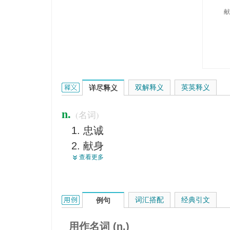
献
devotion的英文翻译是什么意思，词典释义与在线
双解释义
英英释义
详尽释义
n.
(名词)
忠诚
献身
查看更多
奉献
专心
祈祷
devotion的用法和样例：
词汇搭配
经典引文
例句
挚爱
热心
用作名词 (n.)