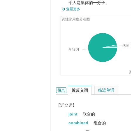
个人是集体的一分子。
查看更多
We were welded into a fighting col
词性常用度分布图
我们结成一个战斗集体。
名词
形容词
collective的相关资料：
临近单词
近反义词
【近义词】
joint
联合的
combined
组合的