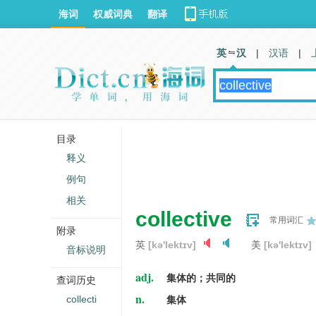
海词
权威词典
翻译
英 汉
|
汉语
|
目录
释义
例句
相关
collective
常用词汇
附录
英
[kə'lektɪv]
美
[kə'lektɪv]
音标说明
adj.
集体的；共同的
查词历史
n.
collecti
集体