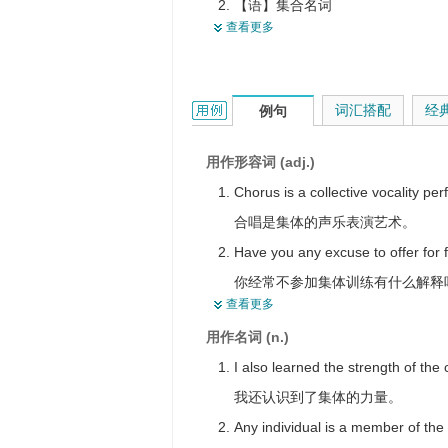
【语】集合名词
聚合性的，聚集（性）的
查看更多
【统】集体
总的，总体的，整个的
集合体，聚集体
汇流的
全体人员
采集的
collective的用法和样例：
词汇搭配
经
例句
用作形容词 (adj.)
Chorus is a collective vocality per
合唱是集体的声乐表演艺术。
Have you any excuse to offer for 
你经常不参加集体训练有什么解释
查看更多
They hold together for collective s
用作名词 (n.)
他们为了共同安全而团结在一起。
I also learned the strength of the c
We all bear collective responsibilit
我还认识到了集体的力量。
我们大家共同承担这项决定的责任
Any individual is a member of the 