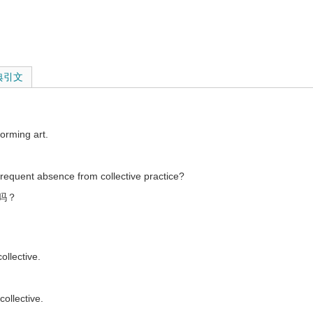
典引文
forming art.
frequent absence from collective practice?
吗？
ecurity.
ollective.
y for this decision.
。
collective.