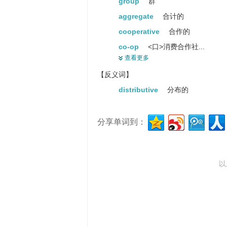
group
群
aggregate
合计的
cooperative
合作的
co-op
<口>消费合作社...
查看更多
massed
动词mass的过去式,动..
【反义词】
kibbutz
以色列的集体农场...
distributive
分布的
compound
化合物
commune
公社
分享单词到：
enclave
飞地
multitude
大量
body
身体
以
crew
全体船员
connected
相关的