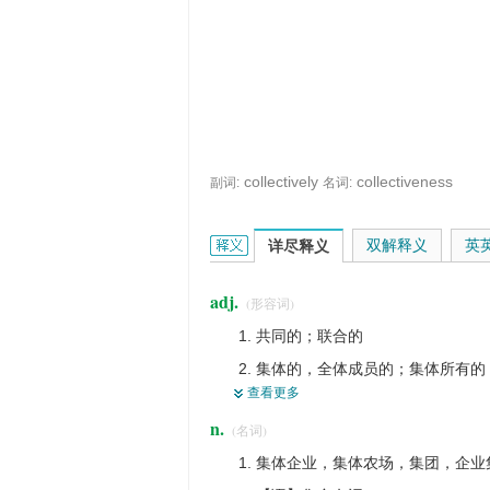
collectively
collectiveness
副词:
名词:
collective的英文翻译是什么意思，词
双解释义
英
详尽释义
adj.
(形容词)
共同的；联合的
集体的，全体成员的；集体所有的
查看更多
集团的
n.
(名词)
聚集而成的，集合的，集成的
集体企业，集体农场，集团，企业
【语】集合的