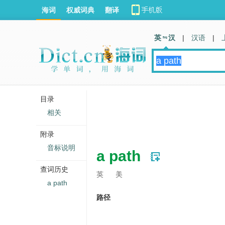
海词
权威词典
翻译
英 汉
|
汉语
|
目录
相关
附录
音标说明
a path
查词历史
英
美
a path
路径