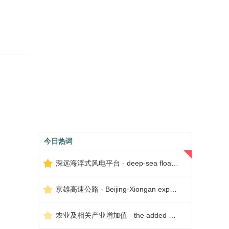
今日热词
深远海浮式风电平台 - deep-sea floating wind power platform
京雄高速公路 - Beijing-Xiongan expressway
农业及相关产业增加值 - the added value of agriculture and related industries