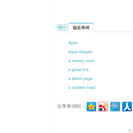
a path的相关资料：
临近单词
Ajam
aqua skipper
a messy room
a great lick
a bleed page
a sudden load
分享单词到：
以