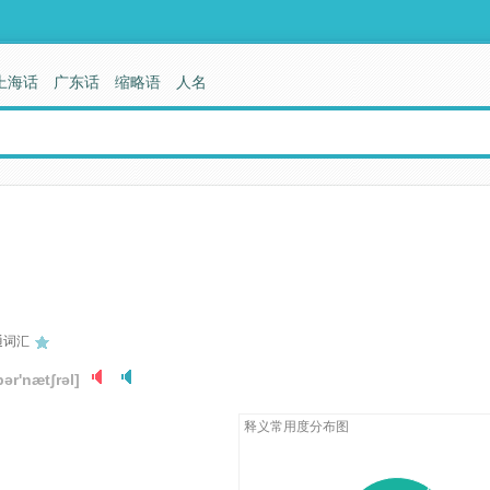
上海话
广东话
缩略语
人名
通词汇
pər'nætʃrəl]
释义常用度分布图