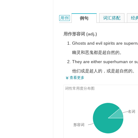
supernatural的用法和样例：
词汇搭配
经
例句
用作形容词 (adj.)
Ghosts and evil spirits are supern
幽灵和恶鬼都是超自然的。
They are either superhuman or su
他们或是超人的，或是超自然的。
查看更多
This is a tale of mystery, and the 
词性常用度分布图
这是一部志怪小说。
China's artificial gardens are of
中国人工园林，巧夺天工。
名词
Life itself is supernatural,and eac
形容词
生命本身就是神奇的，每一个人的
He had a magic golden cudgel an