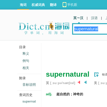
海词
权威词典
翻译
英 汉
|
汉语
|
目录
释义
例句
相关
supernatural
畅
附录
英
[ˌsuːpə'nætʃrəl]
美
[ˌsuː
音标说明
adj.
超自然的；神奇的
查词历史
supernat