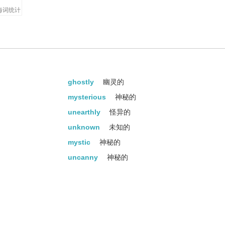
海词统计
武功。
ghostly
幽灵的
mysterious
神秘的
unearthly
怪异的
unknown
未知的
mystic
神秘的
uncanny
神秘的
bizarre
奇异的
magic
魔法
preternatural
异常的
occult
不可思议的