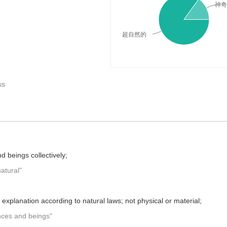
神奇
超自然的
ss
，词典释义与在线翻译：
d beings collectively;
atural"
o explanation according to natural laws; not physical or material;
nces and beings"