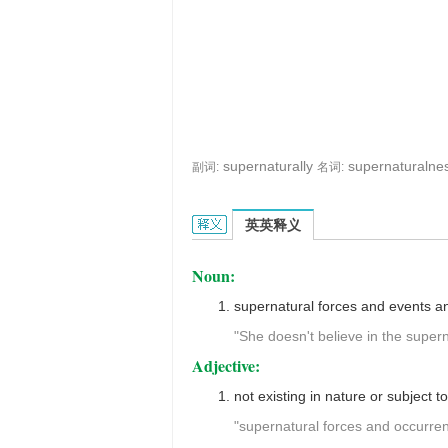
supernaturally
supernaturalne
副词:
名词:
supernatural的英文翻译是什么意思
英英释义
Noun:
supernatural forces and events an
"She doesn't believe in the supern
Adjective:
not existing in nature or subject t
"supernatural forces and occurre