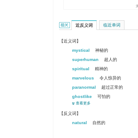
他拥有一根神奇的金箍棒和高强的
supernatural的相关资料：
临近单词
近反义词
【近义词】
mystical
神秘的
superhuman
超人的
spiritual
精神的
marvelous
令人惊异的
paranormal
超过正常的
ghostlike
可怕的
查看更多
weird
离奇的
【反义词】
eerie
怪诞的
natural
自然的
unnatural
不自然的
psychic
灵魂的