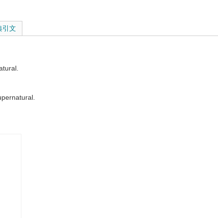
典引文
atural.
pernatural.
supernatural.
 supernatural workmanship.
h person contains countless ferly.
身上都蕴藏着无数的奇迹。
d tremendously supernatural power.