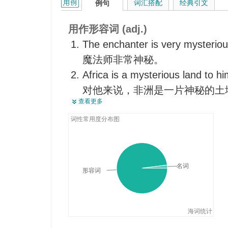
mysterious的用法和样例：
词汇搭配
经典引文
例句
不易解释的，难解的
可疑的
用作形容词 (adj.)
莫明其妙的
The enchanter is very mysteriou
魔法师非常神秘。
Africa is a mysterious land to hi
对他来说，非洲是一片神秘的土
查看更多
We must pay special attention t
我们必须对那个神秘的陌生人严
词性常用度分布图
There are many mysterious stor
pyramids.
关于埃及金字塔有许多神秘的故
名词
形容词
This really is a mysterious event
这真是件不可思议的事情。
海词统计