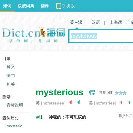
海词
权威词典
翻译
英 汉
|
汉语
|
上海话
广
目录
释义
例句
相关
mysterious
常用词汇
附录
英
[mɪ'stɪəriəs]
美
[mɪ'stɪriəs]
音标说明
adj.
释义常用
神秘的；不可思议的
查词历史
mysterio