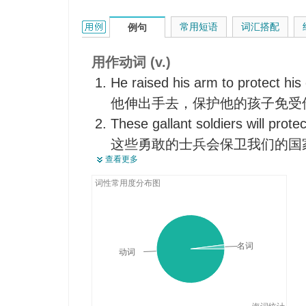
【机】装保险器（在枪等上）
protect的用法和样例：
常用短语
词汇搭配
例句
【经】保护（国内产业）
为...保险，投保
用作动词 (v.)
在...上装防护装置以免伤害
He raised his arm to protect his 
关税保护，对进口物资征收保护
他伸出手去，保护他的孩子免受
业）
These gallant soldiers will prote
这些勇敢的士兵会保卫我们的国
查看更多
These rare tigers are protected 
这些珍贵的老虎受到专门法律的
词性常用度分布图
Many of the homes weren't prote
damage.
许多家庭没有投水灾的保。
名词
动词