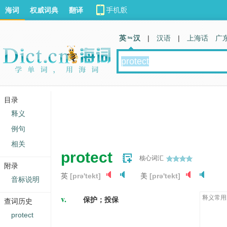
海词
权威词典
翻译
英 汉
|
汉语
|
上海话
广
目录
释义
例句
相关
protect
核心词汇
附录
英
[prə'tekt]
美
[prə'tekt]
音标说明
v.
释义常用
保护；投保
查词历史
protect