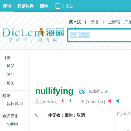
海词
权威词典
翻译
英 汉
|
汉语
|
上海话
广
目录
释义
例句
相关
nullifying
畅通词汇
附录
英
['nʌlɪfaɪ]
美
['nʌləˌfaɪ]
音标说明
v.
释义常用
使无效；废除；取消
查词历史
nullifyi