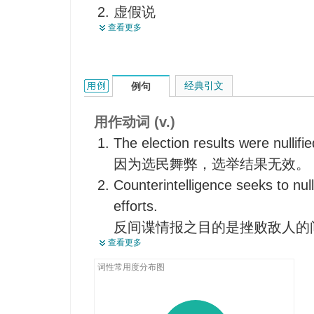
虚假说
毁弃
查看更多
零假说
使无价值
抹杀
化为乌有
nullify的用法和样例：
经典引文
例句
使...无用
用作动词 (v.)
The election results were nullifi
因为选民舞弊，选举结果无效。
Counterintelligence seeks to nul
efforts.
反间谍情报之目的是挫败敌人的
查看更多
He has no right to nullify laws.
他无权废除法律。
词性常用度分布图
An unhealthy diet will nullify the 
不健康的饮食会抵消锻炼的效果