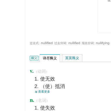
使
nullified
nullified
nullifying
过去式:
过去分词:
现在分词:
nullify的英文翻译是什么意思，词典释义与在线翻译
英英释义
详尽释义
v.
(动词)
使无效
（使）抵消
查看更多
使失去法律效力
n.
(名词)
废止
使失效
取消