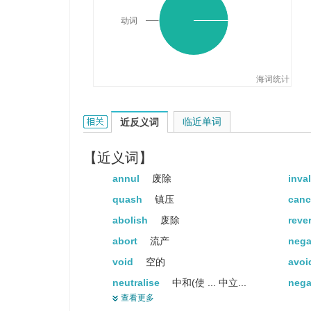
动词
海词统计
nullify的相关资料：
临近单词
近反义词
【近义词】
annul
废除
inva
quash
镇压
canc
abolish
废除
reve
abort
流产
nega
void
空的
avo
neutralise
中和(使 ... 中立...
neg
查看更多
neutralize
使中立