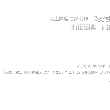
without
没有
in
aboveboard
光明正大地
thr
以上内容独家创作，受
著作
straightforward
易懂的
hea
as the crow flies
笔直地
in a
unswervingly
坚定地
comp
diametrically
直径地
abso
wholly
完全地
in a
unequivocally
unequivocal的...
ope
honestly
诚实地
fran
关于海词
-
版权声明
-
beeline
直线
stra
©2003 - 2026
海词词典
(Dict.CN) - 自 2003 年 11 月 27 日开始服务
沪ICP备
first thing
adv 一大早 I'll...
cro
the
那
devi
as
同样地
flies
delay
耽搁
at
freely
自由地
plai