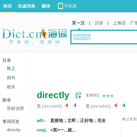
海词
权威词典
翻译
英 汉
|
汉语
|
上海话
广
目录
释义
例句
相关
directly
常用词汇
附录
英
[də'rektli]
美
[də'rektli]
音标说明
adv.
释义常用
直接地；立即；正好地；完全
查词历史
conj.
directly
<英>一...就...