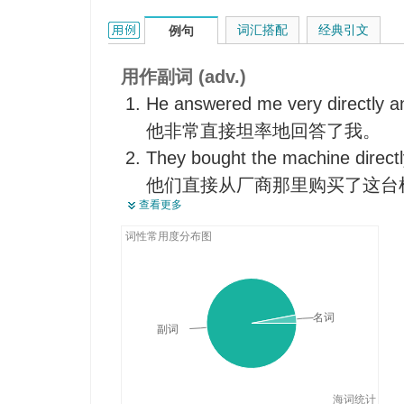
径直地
directly的用法和样例：
词汇搭配
经典引文
例句
笔直地
截然
用作副词 (adv.)
即刻
He answered me very directly a
过一会儿
他非常直接坦率地回答了我。
很快
They bought the machine directl
直率地
他们直接从厂商那里购买了这台
恰好地
查看更多
I'll be there directly.
不久
我立刻到那。
词性常用度分布图
随后
He should be here directly if y
如果你能多等一会儿的话，他应
The post office is directly opposi
名词
副词
邮局在市政厅的正对面。
His private actions are in direct 
publicly expressed opinions.
海词统计