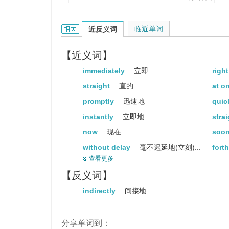
他私下的行为跟公开的言论完全
directly的相关资料：
临近单词
近反义词
【近义词】
immediately
立即
righ
straight
直的
at o
promptly
迅速地
quic
instantly
立即地
stra
now
现在
soo
without delay
毫不迟延地(立刻)...
fort
查看更多
undeviatingly
不偏离地
fort
【反义词】
presently
不久
shor
indirectly
间接地
instantaneously
即刻地
mome
speedily
迅速地
a
分享单词到：
right away
立刻
pron