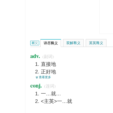
directly的英文翻译是什么意思，词典释义与在线翻
双解释义
英英释义
详尽释义
adv.
(副词)
直接地
正好地
查看更多
马上
conj.
(连词)
直截了当地
一…就…
立即
<主英>一…就
坦率地
立刻