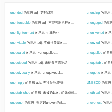
unended
的意思
adj. 蔚解戍蹬...
unending
的意思
unenforceable
的意思
adj. 不能强制执行的...
unengaged
的意
unenlightenment
的意思
n. 非教化
unenlivened
的意
unenviable
的意思
adj. 不值得羡慕的;...
unenvied
的意思
unequaled
的意思
=unequalled...
unequalled
的意
unequipped
的意思
adj. 未配备所需物品...
unequitable
的意
unequivocally
的意思
unequivocal...
unergetic
的意思
unerringly
的意思
adv. 无过失地;正确...
UNESCO
的意思
unestablished
的意思
未被确认的; 尚无成就...
unethical
的意思
unevener
的意思
形容词uneven的比...
unevenest
的意