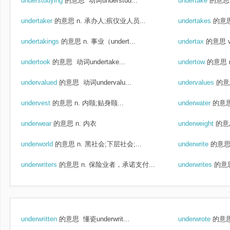
understudying
的意思
动词understud...
undertake
的意思
undertaker
的意思
n. 承办人;殡仪业人员...
undertakes
的意
undertakings
的意思
n. 事业（undert...
undertax
的意思
undertook
的意思
动词undertake...
undertow
的意思
undervalued
的意思
动词undervalu...
undervalues
的意
undervest
的意思
n. 内颐;贴身颐...
underwater
的意
underwear
的意思
n. 内衣
underweight
的意
underworld
的意思
n. 黑社会;下层社会;...
underwrite
的意
underwriters
的意思
n. 保险业者，承诺支付...
underwrites
的意
underwritten
的意思
懂瓷underwrit...
underwrote
的意