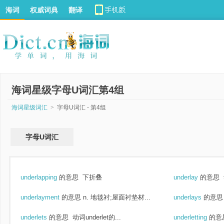
海词
权威词典
翻译
海词星级字母U词汇第4组
海词星级词汇
>
字母U词汇 - 第4组
字母U词汇
underlapping
的意思
下折叠
underlay
的意思
underlayment
的意思
n. 地毯衬;屋面衬垫材...
underlays
的意思
underlets
的意思
动词underlet的...
underletting
的意