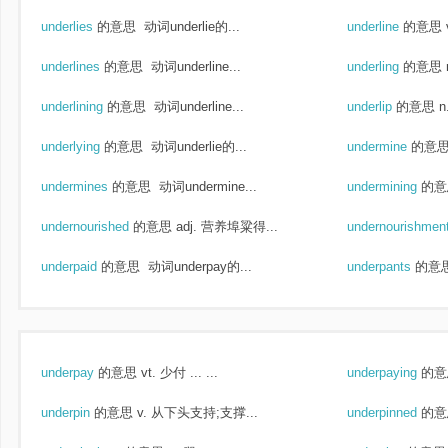
underlies
的意思
动词underlie的...
underline
的意思
underlines
的意思
动词underline...
underling
的意思
underlining
的意思
动词underline...
underlip
的意思
n
underlying
的意思
动词underlie的...
undermine
的意
undermines
的意思
动词undermine...
undermining
的意
undernourished
的意思
adj. 营养埠粱得...
undernourishmen
underpaid
的意思
动词underpay的...
underpants
的意
underpay
的意思
vt. 少付 ... ...
underpaying
的意
underpin
的意思
v. 从下头支持;支撑...
underpinned
的意