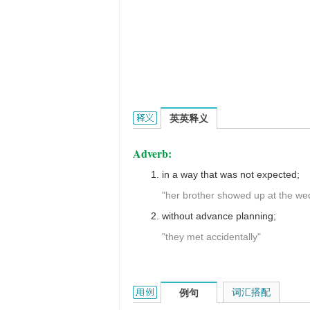
unexpectedly的英文翻译是什么意
英英释义
Adverb:
in a way that was not expected;
"her brother showed up at the wed
without advance planning;
"they met accidentally"
unexpectedly的用法和样例：
词汇搭配
例句