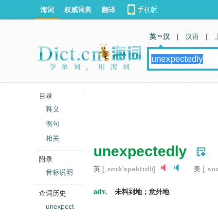
海词
权威词典
翻译
英 汉
|
汉语
|
目录
释义
例句
相关
unexpectedly
附录
英
[ˌʌnɪk'spektɪdli]
美
[ˌʌn
音标说明
adv.
未料到地；意外地
查词历史
unexpect