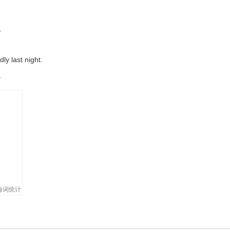
.
ly last night.
。
海词统计