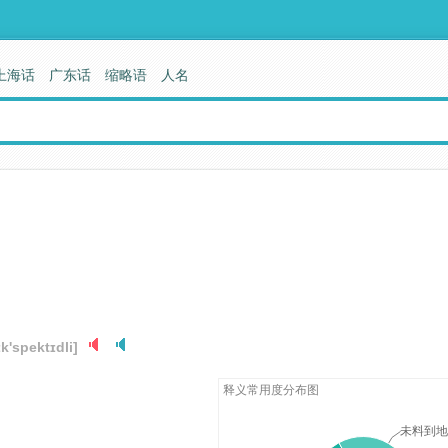
上海话
广东话
缩略语
人名
ɪk'spektɪdli]
释义常用度分布图
未料到地