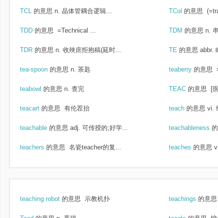
TCL
的意思
n. 晶体管耦合逻辑...
TCol
的意思
(=tr
TDD
的意思
=Technical ...
TDM
的意思
n. 
TDR
的意思
n. 收殃庶拒抱稿(延时...
TE
的意思
abbr
tea-spoon
的意思
n. 茶匙
teaberry
的意思
teabowl
的意思
n. 查完
TEAC
的意思
[医
teacart
的意思
有伦茬抬
teach
的意思
vi
teachable
的意思
adj. 可传授的;好学...
teachableness
的
teachers
的意思
名瓷teacher的复...
teaches
的意思
teaching robot
的意思
示教机扑
teachings
的意思