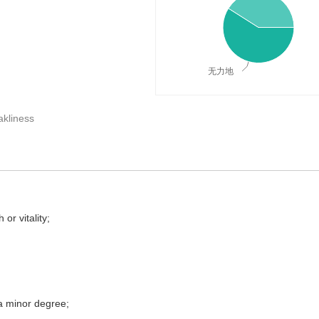
无力地
kliness
义与在线翻译：
or vitality;
a minor degree;