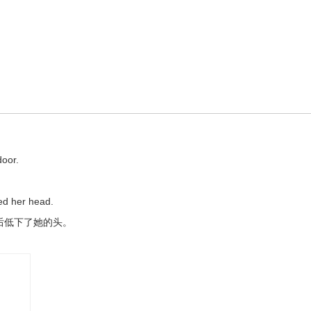
door.
ed her head.
后低下了她的头。
 before she fell unconscious.
ed.