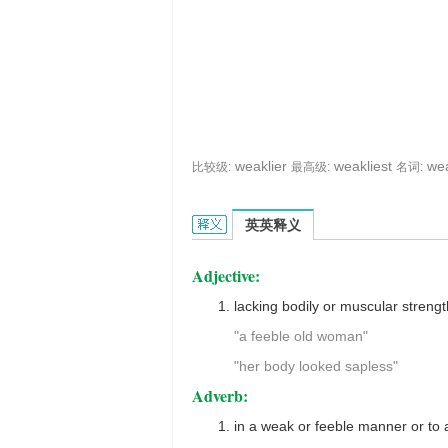
weaklier
weakliest
wea
比较级:
最高级:
名词:
weakly的英文翻译是什么意思，词典释
英英释义
Adjective:
lacking bodily or muscular strength 
"a feeble old woman"
"her body looked sapless"
Adverb:
in a weak or feeble manner or to 