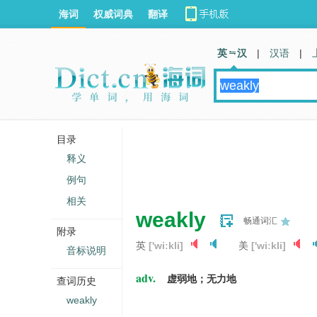
海词
权威词典
翻译
英 汉
|
汉语
|
目录
释义
例句
相关
weakly
畅通词汇
附录
英
['wiːkli]
美
['wiːkli]
音标说明
adv.
虚弱地；无力地
查词历史
weakly