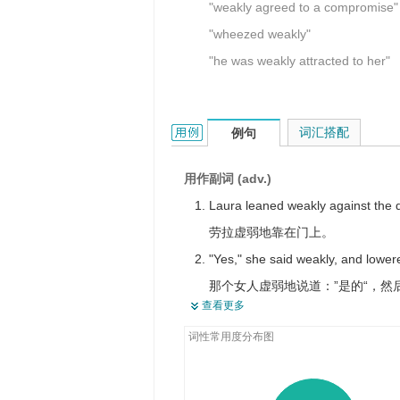
"weakly agreed to a compromise"
"wheezed weakly"
"he was weakly attracted to her"
weakly的用法和样例：
词汇搭配
例句
用作副词 (adv.)
Laura leaned weakly against the 
劳拉虚弱地靠在门上。
"Yes," she said weakly, and lower
那个女人虚弱地说道：”是的“，然
查看更多
She whispered a few words weakly
词性常用度分布图
她虚弱地低语了几句便昏倒了。
The enemy rear is weakly defend
敌人后方空虚。