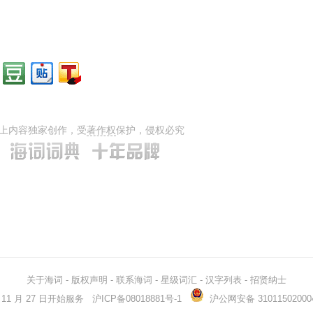
rickety
（连接处不牢固导致）摇晃...
infirm
体弱的
上内容独家创作，受
著作权
保护，侵权必究
关于海词
-
版权声明
-
联系海词
-
星级词汇
-
汉字列表
-
招贤纳士
03 年 11 月 27 日开始服务
沪ICP备08018881号-1
沪公网安备 31011502000