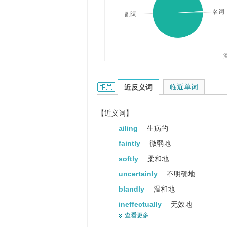
He looked at the mess and smiled
名词
副词
他看着这一片狼藉， 勉强地笑了
weakly的相关资料：
临近单词
近反义词
【近义词】
ailing
生病的
faintly
微弱地
softly
柔和地
uncertainly
不明确地
blandly
温和地
ineffectually
无效地
查看更多
debile
虚弱的