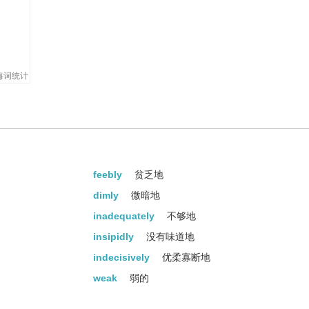
 weakly.
笑。
海词统计
feebly
贫乏地
dimly
微暗地
inadequately
不够地
insipidly
没有味道地
indecisively
优柔寡断地
weak
弱的
feeble
虚弱的