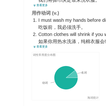
我们将掷币决定谁来洗衣服。
住脚
查看更多
She has a large wash this week
【矿】洗（矿）
用作动词 (v.)
这星期她有大量衣服要洗。
使人接受，令人相信
I must wash my hands before di
Silk clothing should not use wa
吃饭前，我必须洗手。
丝绸衣物不宜用洗衣机洗涤。
Cotton clothes will shrink if you
Cheap clothes tend to fall apar
如果你用热水洗涤，纯棉衣服会
便宜衣物洗涤时容易破碎。
查看更多
I am afraid you must wash out th
恐怕你必须洗掉这个污渍。
词性常用度分布图
名词
动词
海词统计