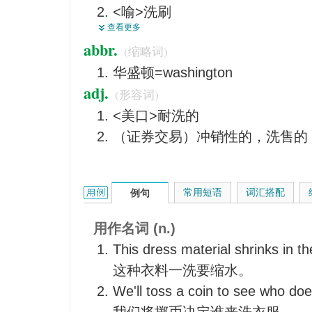
<喻>洗刷
洗涤剂
查看更多
使湿，使浸透，使湿透
洗，洗涤，冲洗，沐浴
abbr.
(缩略词)
（猫等）舔净
废液，泔水
华盛顿=washington
镀金属薄层于
沼泽，泥塘，浅水湾，洼地
adj.
(形容词)
冲洗，弄湿（伤口等）
<美>干河床
<美口>耐洗的
（光）布满，弥漫于
水的奔流，汹涌，水的撞击，流
（证券交易）冲销性的，洗售的
漫过，流过，（被浪花等）拍打
味淡的液体食品，淡酒，淡饮料
冲击，冲成，冲蚀
【海】排出流
【化】洗涤
薄涂层，涂料
wash的用法和样例：
常用短语
词汇搭配
例句
使打旋
洗澡，洗脸，洗手
用作名词 (n.)
耐洗
This dress material shrinks in t
用作洗涤剂
这种衣料一洗要缩水。
粉刷，涂（漆、颜料）于
We'll toss a coin to see who do
<英口>（常用在疑问和否定句