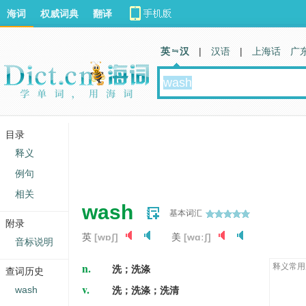
海词
权威词典
翻译
英 汉
|
汉语
|
上海话
广
目录
释义
例句
相关
wash
基本词汇
附录
英
[wɒʃ]
美
[wɑːʃ]
音标说明
n.
释义常用
洗；洗涤
查词历史
v.
wash
洗；洗涤；洗清