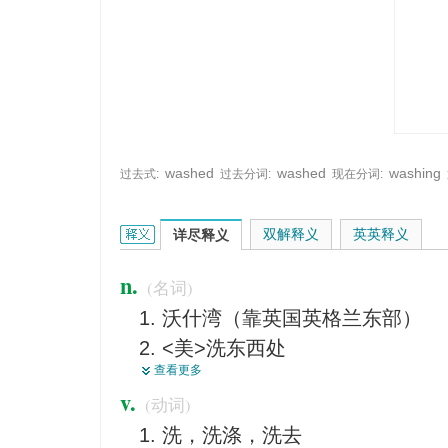
washed
washed
washing
过去式:
过去分词:
现在分词:
wash的英文翻译是什么意思，词典释义与在线翻译
双解释义
英英释义
详尽释义
n.
(名词)
沃什湾（靠英国英格兰东部）
<美>洗东西处
查看更多
洗衣店
v.
(动词)
要洗的衣服，洗好的衣服
洗，洗涤，洗去
【地】（水流的）冲积物，冲积