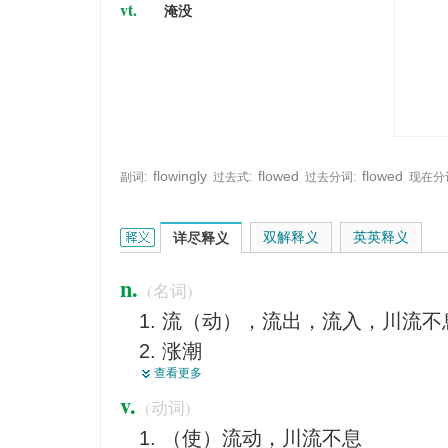
vt.
淹没
flowingly
flowed
flowed
副词:
过去式:
过去分词:
现在分
flow的英文翻译是什么意思，词典释义与在线翻译：
双解释义
英英释义
详尽释义
n.
(名词)
流（动），流出，流入，川流不
涨潮
查看更多
泛滥
v.
(动词)
流畅，连贯
（使）流动，川流不息
大量