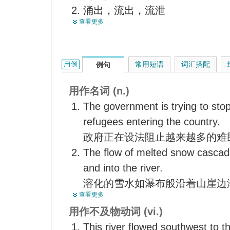
涌出，流出，流泄
飘垂
查看更多
（使）泛滥
流量
涨
气流
垂（下）
流水，迳流
flow的用法和样例：
常用短语
词汇搭配
例句
随风飘动，飘扬，飘拂
消耗量
流畅，流利，通顺
流速，流率
用作名词 (n.)
溢过，淹没
生产量
The government is trying to stop
源自，来自，由来
持续生产
refugees entering the country.
使充溢
金流动性运营工作流
政府正在设法阻止越来越多的难
流通
浮游世界
The flow of melted snow casca
流过
and into the river.
飞逝
溶化的雪水如瀑布般沿着山崖边
有的是，大量供应
查看更多
I saw the ebb and flow of the se
强烈感到
用作不及物动词 (vi.)
我目睹了海潮的涨落。
循环
This river flowed southwest to t
A free flow of water came from t