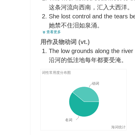
滑动，滑行
这条河流向西南，汇入大西洋。
水从管道里通畅地流了出来。
倾诉，诉说
She lost control and the tears b
An expansion wave in accelerati
她禁不住泪如泉涌。
膨胀波在加速流中变宽。
查看更多
Her hair flowed over her shoulde
There is a steady flow of traffic
用作及物动词 (vt.)
她的头发飘垂在肩上。
早上总有川流不息的来往车辆。
The low grounds along the river 
Conversation flowed freely when
沿河的低洼地每年都要受淹。
discussion.
演讲人请大家讨论,于是人人畅
词性常用度分布图
动词
名词
海词统计