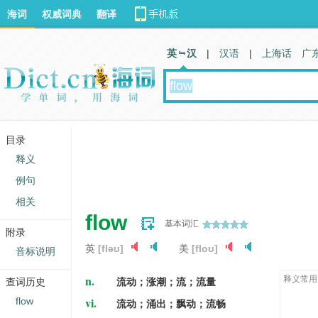
海词
权威词典
翻译
英 汉
|
汉语
|
上海话
广
目录
释义
例句
相关
flow
基本词汇
附录
英
[fləʊ]
美
[floʊ]
音标说明
n.
释义常用
查词历史
流动；涨潮；流；流量
vi.
flow
流动；涌出；飘动；流畅