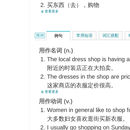
买东西（去），购物
零售店
查看更多
逮捕，投入监狱，拘禁
<口>生意，事业
出卖
职业上的事
选购，挑选（商品）
<口>工作室，办公室
shop的用法和样例：
常用短语
词汇搭配
例句
在…购物
办事处，机构
逛商店，去商店买
特殊部门
用作名词 (n.)
货比三家而后买，比较选购
The local dress shop is having a
到处寻找
附近的时装店正在大拍卖。
The dresses in the shop are pri
这家商店的衣服定价很高。
查看更多
That shop has a large connectio
用作动词 (v.)
那商店有一大批顾客。
Women in general like to shop f
I saw both of them at work in th
大多数妇女喜欢逛街买新衣服。
我看见他们两人都在车间干活。
I usually go shopping on Sunday
The foreman oversaw the worker