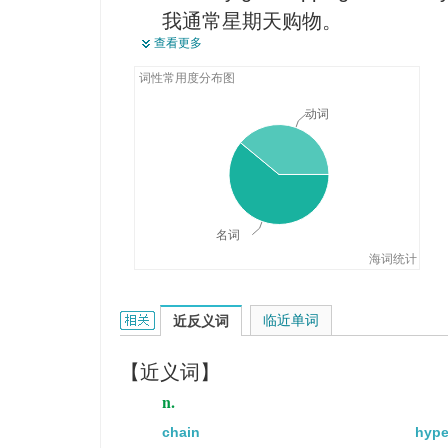
我通常星期天购物。
这个工头在车间里监视工人。
查看更多
I have 3 days free. I'm going to
我有3天假,我想去香港购物。
词性常用度分布图
I believe that it will be easier to
动词
我相信将来在网上购物将会更容
My mother was out shopping.
我母亲出去买东西了。
名词
海词统计
shop的相关资料：
临近单词
近反义词
【近义词】
n.
chain
hype