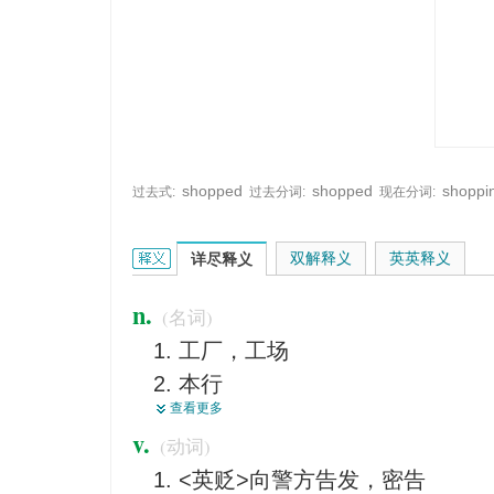
shopped
shopped
shoppi
过去式:
过去分词:
现在分词:
shop的英文翻译是什么意思，词典释义与在线翻译
双解释义
英英释义
详尽释义
n.
(名词)
工厂，工场
本行
查看更多
职业
v.
(动词)
<主英>商店，店铺，铺子
<英贬>向警方告发，密告
车间，工作坊，修理场