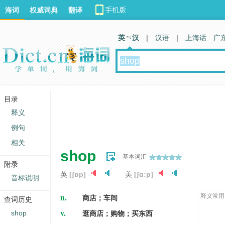
海词
权威词典
翻译
英 汉
|
汉语
|
上海话
广
目录
释义
例句
相关
shop
基本词汇
附录
英
[ʃɒp]
美
[ʃɑːp]
音标说明
n.
释义常用
商店；车间
查词历史
v.
shop
逛商店；购物；买东西